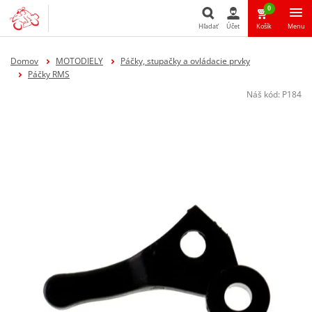
0
Hľadať
Účet
Košík
Menu
Hľadať
Domov
MOTODIELY
Páčky, stupačky a ovládacie prvky
Páčky RMS
Náš kód:
P184