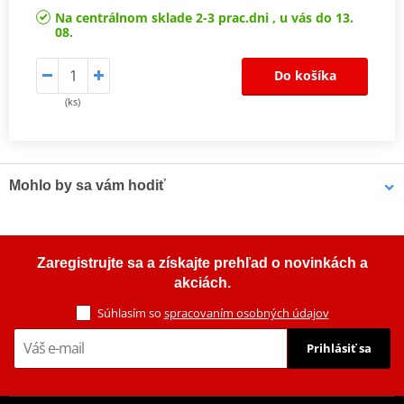
Na centrálnom sklade 2-3 prac.dni , u vás do 13.
08.
Do košíka
(ks)
Mohlo by sa vám hodiť
Viacúčelové mazivo Bel-Ray 6 IN 1 (400 ml sprej)
Zaregistrujte sa a získajte prehľad o novinkách a
akciách.
Súhlasím so
spracovaním osobných údajov
Prihlásiť sa