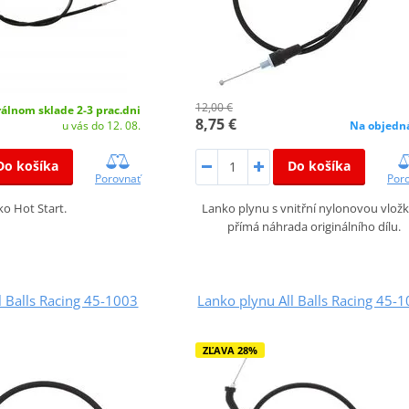
12,00 €
álnom sklade 2-3 prac.dni
8,75 €
Na objedn
u vás do 12. 08.
Do košíka
Do košíka
Por
Porovnať
Lanko plynu s vnitřní nylonovou vlož
o Hot Start.
přímá náhrada originálního dílu.
l Balls Racing 45-1003
Lanko plynu All Balls Racing 45-
ZĽAVA 28%