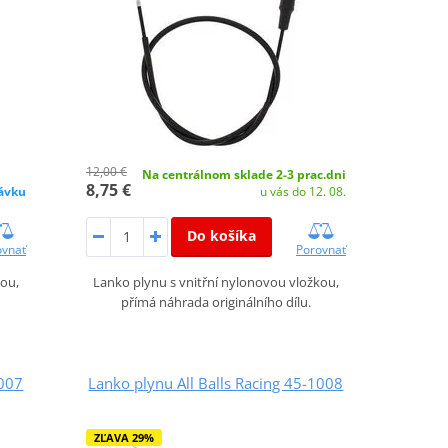
12,00 €
Na centrálnom sklade 2-3 prac.dni
8,75 €
ávku
u vás do 12. 08.
Do košíka
ovnať
Porovnať
kou,
Lanko plynu s vnitřní nylonovou vložkou,
přímá náhrada originálního dílu.
1007
Lanko plynu All Balls Racing 45-1008
ZĽAVA 29%