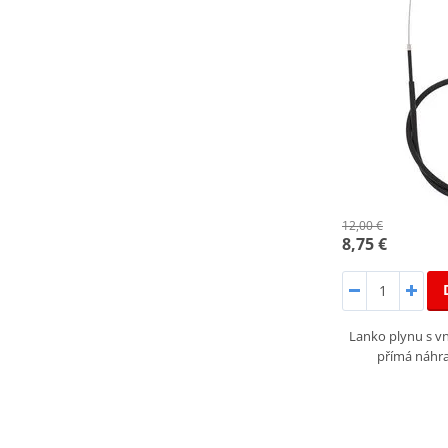
12,00 €
8,75 €
Lanko plynu s vn
přímá náhra