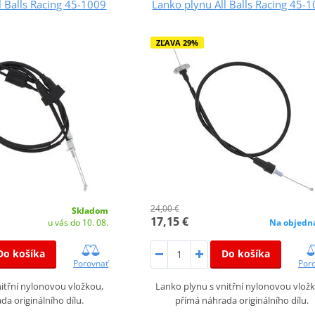
l Balls Racing 45-1009
Lanko plynu All Balls Racing 45-
ZĽAVA 29%
24,00 €
Skladom
17,15 €
u vás do 10. 08.
Na objedn
Do košíka
Do košíka
Porovnať
Por
itřní nylonovou vložkou,
Lanko plynu s vnitřní nylonovou vlož
da originálního dílu.
přímá náhrada originálního dílu.