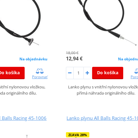
18,00 €
12,94 €
Na objednávku
Na objedn
Do košíka
Do košíka
Porovnať
Por
itřní nylonovou vložkou,
Lanko plynu s vnitřní nylonovou vlož
da originálního dílu.
přímá náhrada originálního dílu.
l Balls Racing 45-1006
Lanko plynu All Balls Racing 45-
ZĽAVA 28%