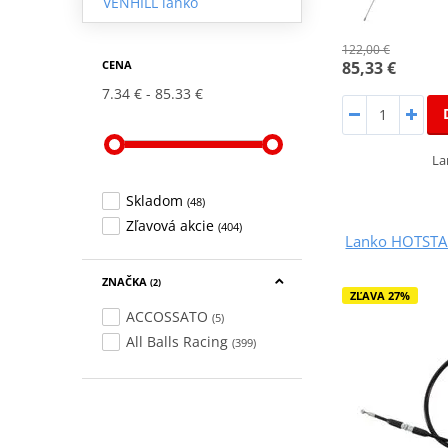
VENHILL lanko
122,00 €
85,33 €
CENA
7.34 €
85.33 €
La
Skladom
(48)
Zľavová akcie
(404)
Lanko HOTSTART
ZNAČKA
(2)
ZĽAVA 27%
ACCOSSATO
(5)
All Balls Racing
(399)