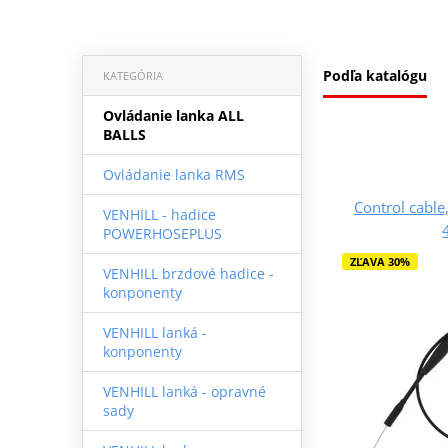
Podľa katalógu
KATEGÓRIA
Ovládanie lanka ALL
BALLS
Ovládanie lanka RMS
Control cable,
VENHILL - hadice
POWERHOSEPLUS
ZĽAVA 30%
VENHILL brzdové hadice -
konponenty
VENHILL lanká -
konponenty
VENHILL lanká - opravné
sady