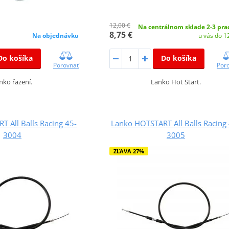
12,00 €
Na centrálnom sklade 2-3 pra
8,75 €
Na objednávku
u vás do 12
Do košíka
Do košíka
Porovnať
Por
nko řazení.
Lanko Hot Start.
 All Balls Racing 45-
Lanko HOTSTART All Balls Racing
3004
3005
ZĽAVA 27%