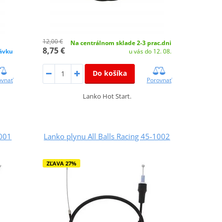
12,00 €
Na centrálnom sklade 2-3 prac.dni
8,75 €
ávku
u vás do 12. 08.
Do košíka
ovnať
Porovnať
Lanko Hot Start.
1001
Lanko plynu All Balls Racing 45-1002
ZĽAVA 27%