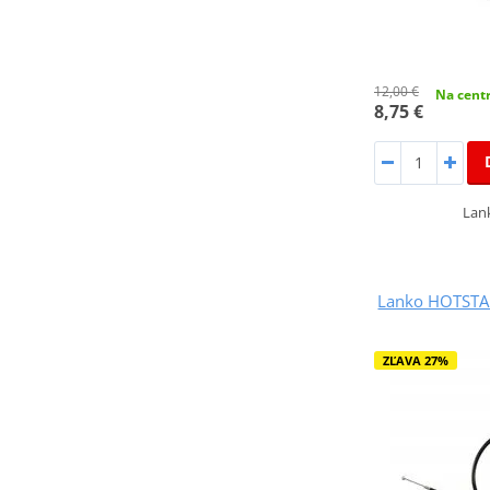
12,00 €
Na centr
8,75 €
Lank
Lanko HOTSTART
ZĽAVA 27%