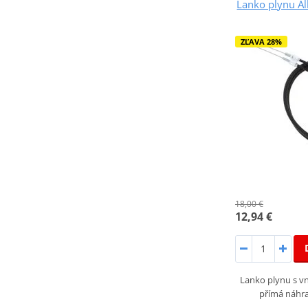
Lanko plynu Al
ZĽAVA 28%
18,00 €
12,94 €
Lanko plynu s vn
přímá náhra