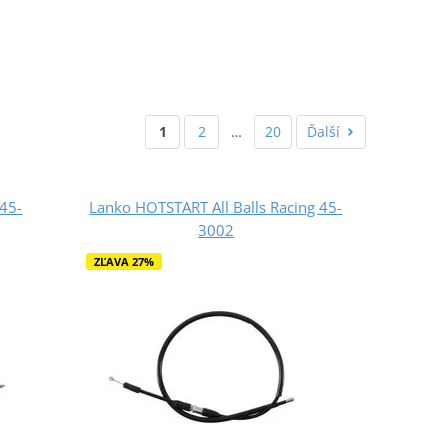
1
2
…
20
Ďalší
 45-
Lanko HOTSTART All Balls Racing 45-
3002
ZĽAVA 27%