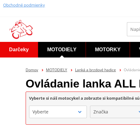
Obchodné podmienky
Darčeky
MOTODIELY
MOTORKY
Domov
MOTODIELY
Lanká a brzdové hadice
Ovládani
Ovládanie lanka AL
Vyberte si náš motocykel a zobrazte si kompatibilné sú
Vyberte
Značka