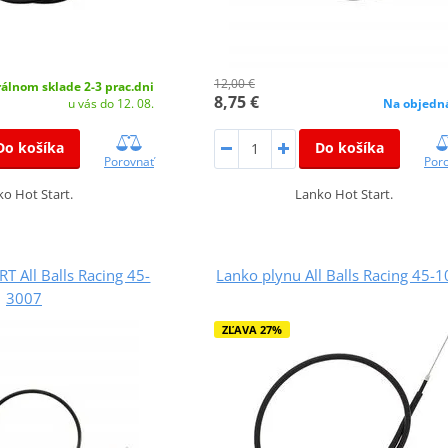
12,00 €
álnom sklade 2-3 prac.dni
8,75 €
u vás do 12. 08.
Na objedn
Do košíka
Do košíka
Porovnať
Por
o Hot Start.
Lanko Hot Start.
 All Balls Racing 45-
Lanko plynu All Balls Racing 45-
3007
ZĽAVA 27%