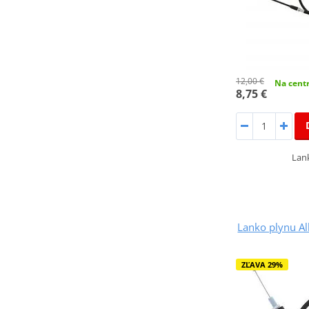
12,00 €
Na centr
8,75 €
Lank
Lanko plynu Al
ZĽAVA 29%