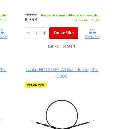
12,00 €
c.dni
Na centrálnom sklade 2-3 prac.dni
8,75 €
. 08.
u vás do 12. 08.
Do košíka
ovnať
Porovnať
Lanko Hot Start.
 45-
Lanko HOTSTART All Balls Racing 45-
3006
ZĽAVA 27%