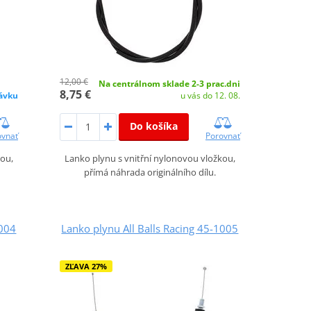
12,00 €
Na centrálnom sklade 2-3 prac.dni
8,75 €
ávku
u vás do 12. 08.
Do košíka
ovnať
Porovnať
kou,
Lanko plynu s vnitřní nylonovou vložkou,
přímá náhrada originálního dílu.
1004
Lanko plynu All Balls Racing 45-1005
ZĽAVA 27%