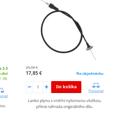
25,00 €
e 2-3
17,85 €
c.dni
Na objednávku
. 08.
Do košíka
Porovnať
ovnať
Lanko plynu s vnitřní nylonovou vložkou,
kou,
přímá náhrada originálního dílu.