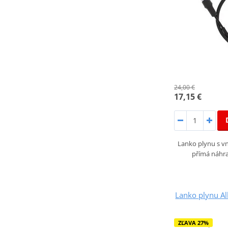
24,00 €
17,15 €
Lanko plynu s vn
přímá náhra
Lanko plynu Al
ZĽAVA 27%