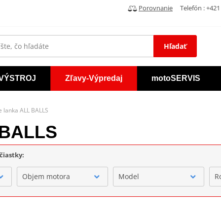
Porovnanie
Telefón : +421 
Hľadať
VÝSTROJ
Zľavy-Výpredaj
motoSERVIS
e lanka ALL BALLS
L BALLS
čiastky:
Objem motora
Model
R