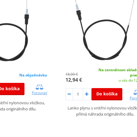
Na centrálnom sklad
18,00 €
Na objednávku
pra
12,94 €
u vás do 12
Do košíka
Porovnať
Do košíka
Por
itřní nylonovou vložkou,
Lanko plynu s vnitřní nylonovou vlož
da originálního dílu.
přímá náhrada originálního dílu.