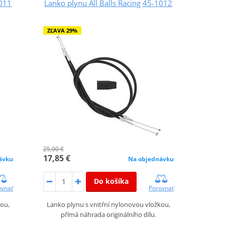
1011
Lanko plynu All Balls Racing 45-1012
ZĽAVA 29%
25,00 €
17,85 €
ávku
Na objednávku
Do košíka
ovnať
Porovnať
kou,
Lanko plynu s vnitřní nylonovou vložkou,
přímá náhrada originálního dílu.