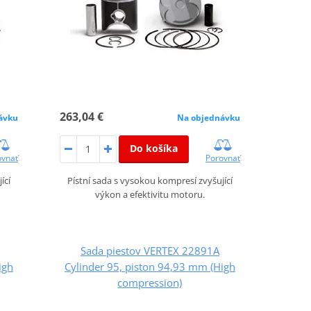
263,04 €
ávku
Na objednávku
Do košíka
ovnať
Porovnať
ící
Pístní sada s vysokou kompresí zvyšující
výkon a efektivitu motoru.
Sada piestov VERTEX 22891A
igh
Cylinder 95, piston 94,93 mm (High
compression)