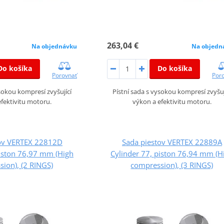
263,04 €
Na objednávku
Na objedn
Do košíka
Do košíka
Porovnať
Por
ysokou kompresí zvyšující
Pístní sada s vysokou kompresí zvyšuj
fektivitu motoru.
výkon a efektivitu motoru.
tov VERTEX 22812D
Sada piestov VERTEX 22889A
piston 76,97 mm (High
Cylinder 77, piston 76,94 mm (H
ion), (2 RINGS)
compression), (3 RINGS)