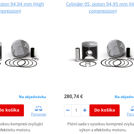
piston 94,94 mm (High
Cylinder 95, piston 94,95 mm (H
mpression)
compression)
280,74 €
Na objednávku
Na objedn
Do košíka
Do košíka
Porovnať
Por
ysokou kompresí zvyšující
Pístní sada s vysokou kompresí zvyšuj
fektivitu motoru.
výkon a efektivitu motoru.