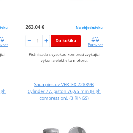
263,04 €
ávku
Na objednávku
Do košíka
ovnať
Porovnať
ící
Pístní sada s vysokou kompresí zvyšující
výkon a efektivitu motoru.
Sada piestov VERTEX 22889B
igh
Cylinder 77, piston 76,95 mm (High
compression), (3 RINGS)