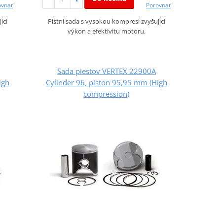
ovnať
Porovnať
ící
Pístní sada s vysokou kompresí zvyšující
výkon a efektivitu motoru.
Sada piestov VERTEX 22900A
igh
Cylinder 96, piston 95,95 mm (High
compression)