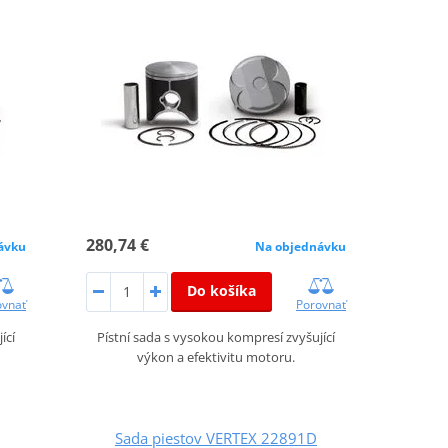
280,74 €
ávku
Na objednávku
Do košíka
ovnať
Porovnať
ící
Pístní sada s vysokou kompresí zvyšující
výkon a efektivitu motoru.
Sada piestov VERTEX 22891D