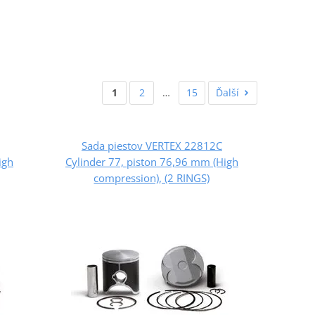
1
2
…
15
Ďalší
Sada piestov VERTEX 22812C
igh
Cylinder 77, piston 76,96 mm (High
compression), (2 RINGS)