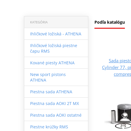
Podľa katalógu
KATEGÓRIA
Ihličkové ložiská - ATHENA
Ihličkové ložiská piestne
čapu RMS
Sada pies
Kované piesty ATHENA
Cylinder 77, 
compress
New sport pistons
ATHENA
Piestna sada ATHENA
Piestna sada AOKI 2T MX
Piestna sada AOKI ostatné
Piestne krúžky RMS