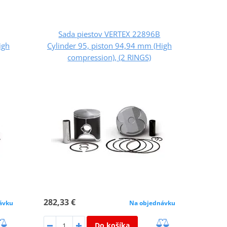
Sada piestov VERTEX 22896B
igh
Cylinder 95, piston 94,94 mm (High
compression), (2 RINGS)
282,33 €
ávku
Na objednávku
Do košíka