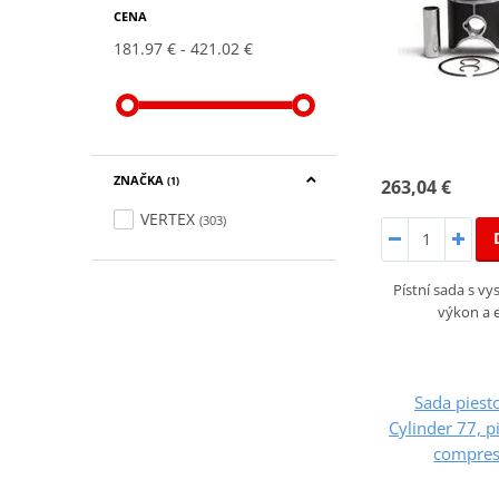
CENA
181.97 €
421.02 €
ZNAČKA
263,04 €
(1)
VERTEX
(303)
Pístní sada s v
výkon a e
Sada pies
Cylinder 77, 
compress