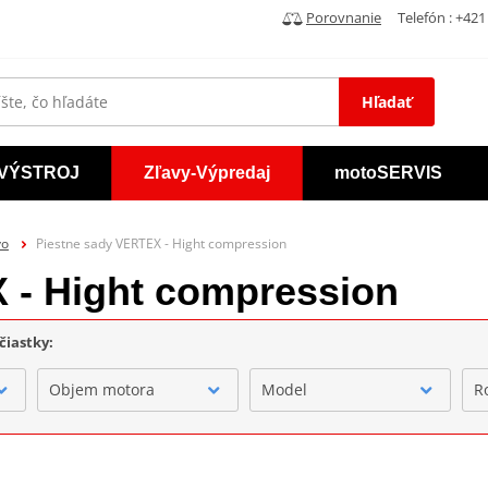
Porovnanie
Telefón : +421 
Hľadať
VÝSTROJ
Zľavy-Výpredaj
motoSERVIS
vo
Piestne sady VERTEX - Hight compression
 - Hight compression
čiastky:
Objem motora
Model
R