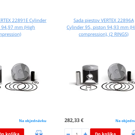
ERTEX 22891E Cylinder
Sada piestov VERTEX 22896A
n 94,97 mm (High
Cylinder 95, piston 94,93 mm (H
mpression)
compression), (2 RINGS)
282,33 €
Na objednávku
Na objedn
Do košíka
Do košíka