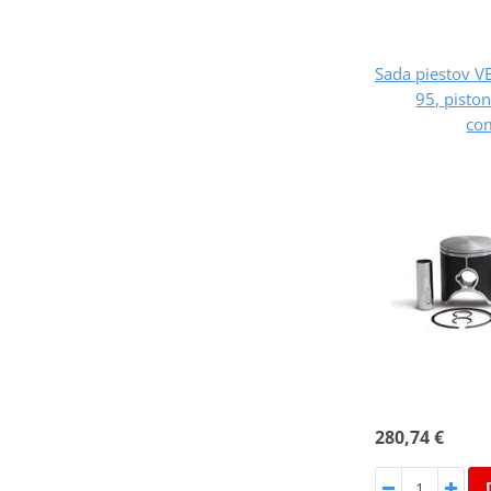
Sada piestov V
95, pisto
co
280,74 €