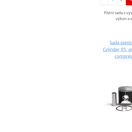
Pístní sada s v
výkon a e
Sada pies
Cylinder 95, 
compress