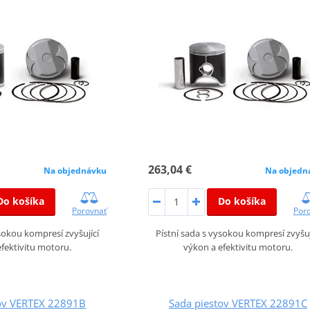
263,04 €
Na objednávku
Na objedn
Do košíka
Do košíka
Porovnať
Por
ysokou kompresí zvyšující
Pístní sada s vysokou kompresí zvyšuj
fektivitu motoru.
výkon a efektivitu motoru.
tov VERTEX 22891B
Sada piestov VERTEX 22891C