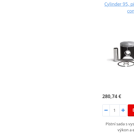
Cylinder 95, 
co
280,74 €
Pístní sada s v
výkon a e