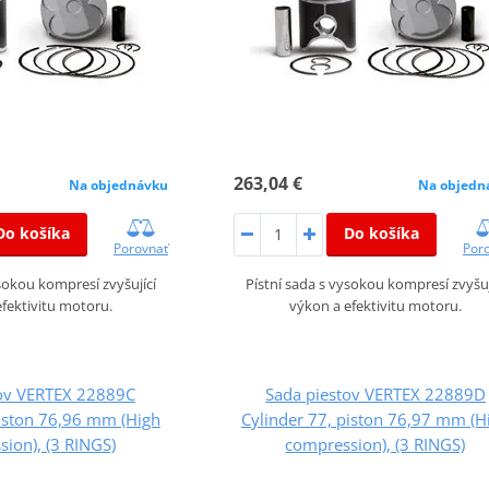
263,04 €
Na objednávku
Na objedn
Do košíka
Do košíka
Porovnať
Por
ysokou kompresí zvyšující
Pístní sada s vysokou kompresí zvyšuj
fektivitu motoru.
výkon a efektivitu motoru.
tov VERTEX 22889C
Sada piestov VERTEX 22889D
piston 76,96 mm (High
Cylinder 77, piston 76,97 mm (H
ion), (3 RINGS)
compression), (3 RINGS)