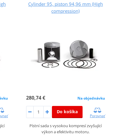
igh
Cylinder 95, piston 94,96 mm (High
compression)
280,74 €
ávku
Na objednávku
Do košíka
ovnať
Porovnať
ící
Pístní sada s vysokou kompresí zvyšující
výkon a efektivitu motoru.