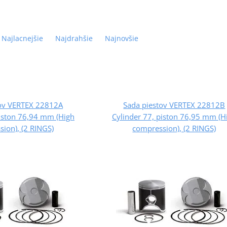
Najlacnejšie
Najdrahšie
Najnovšie
tov VERTEX 22812A
Sada piestov VERTEX 22812B
piston 76,94 mm (High
Cylinder 77, piston 76,95 mm (H
ion), (2 RINGS)
compression), (2 RINGS)