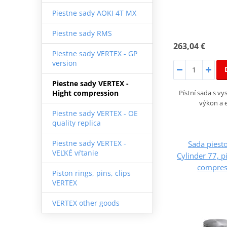
Piestne sady AOKI 4T MX
Piestne sady RMS
263,04 €
Piestne sady VERTEX - GP
version
Piestne sady VERTEX -
Pístní sada s v
Hight compression
výkon a e
Piestne sady VERTEX - OE
quality replica
Piestne sady VERTEX -
Sada pies
VEĽKÉ vŕtanie
Cylinder 77, 
compress
Piston rings, pins, clips
VERTEX
VERTEX other goods