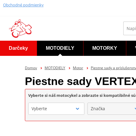
Obchodné podmienky
Darčeky
MOTODIELY
MOTORKY
Domov
MOTODIELY
Motor
Piestne sady a príslušenst
Piestne sady VERTEX
Vyberte si náš motocykel a zobrazte si kompatibilné sú
Vyberte
Značka