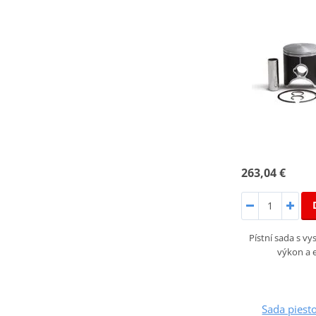
263,04 €
Pístní sada s v
výkon a e
Sada pies