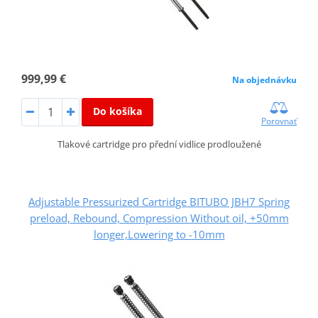
999,99 €
Na objednávku
Do košíka
Porovnať
Tlakové cartridge pro přední vidlice prodloužené
Adjustable Pressurized Cartridge BITUBO JBH7 Spring
preload, Rebound, Compression Without oil, +50mm
longer,Lowering to -10mm