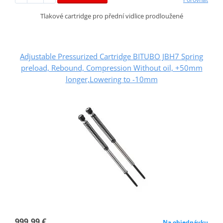
Tlakové cartridge pro přední vidlice prodloužené
Adjustable Pressurized Cartridge BITUBO JBH7 Spring
preload, Rebound, Compression Without oil, +50mm
longer,Lowering to -10mm
999,99 €
Na objednávku