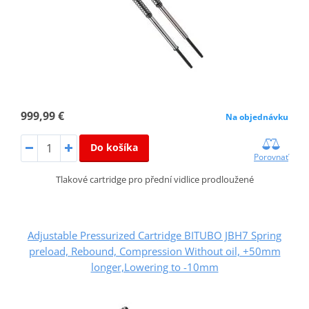
999,99 €
Na objednávku
Do košíka
Porovnať
Tlakové cartridge pro přední vidlice prodloužené
Adjustable Pressurized Cartridge BITUBO JBH7 Spring
preload, Rebound, Compression Without oil, +50mm
longer,Lowering to -10mm