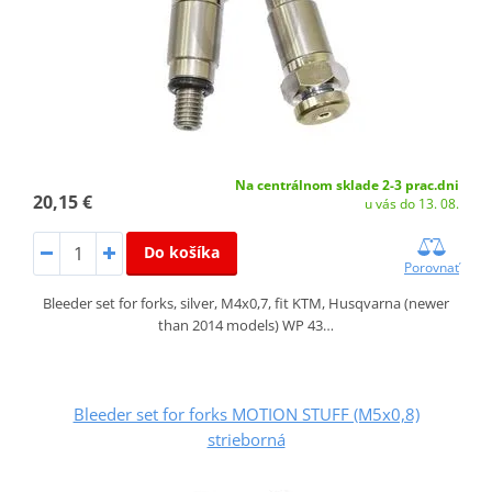
Na centrálnom sklade 2-3 prac.dni
20,15 €
u vás do 13. 08.
Do košíka
Porovnať
Bleeder set for forks, silver, M4x0,7, fit KTM, Husqvarna (newer
than 2014 models) WP 43…
Bleeder set for forks MOTION STUFF (M5x0,8)
strieborná