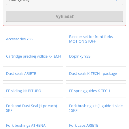
Vyhľadať
Bleeder set for front forks
Accessories YSS
MOTION STUFF
Cartridge prednej vidlice K-TECH
Doplnky YSS
Dust seals ARIETE
Dust seals K-TECH - package
FF sliding kit BITUBO
FF spring guides K-TECH
Fork and Dust Seal (1 pc each)
Fork bushing kit (1 guide 1 slide
SKF
) SKF
Fork bushings ATHENA
Fork caps ARIETE