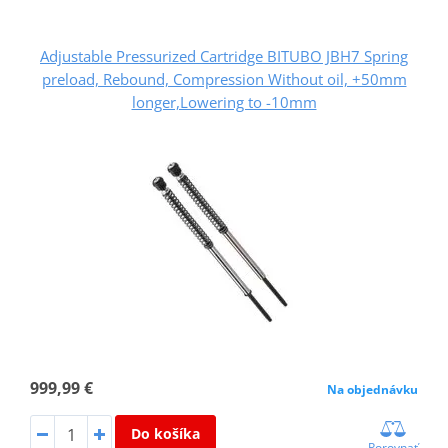
Adjustable Pressurized Cartridge BITUBO JBH7 Spring
preload, Rebound, Compression Without oil, +50mm
longer,Lowering to -10mm
999,99 €
Na objednávku
Do košíka
Porovnať