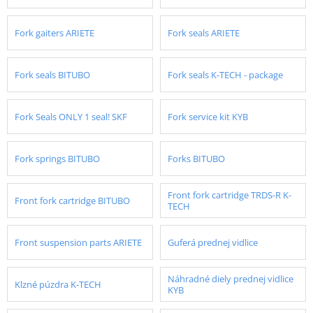
Fork gaiters ARIETE
Fork seals ARIETE
Fork seals BITUBO
Fork seals K-TECH - package
Fork Seals ONLY 1 seal! SKF
Fork service kit KYB
Fork springs BITUBO
Forks BITUBO
Front fork cartridge TRDS-R K-
Front fork cartridge BITUBO
TECH
Front suspension parts ARIETE
Guferá prednej vidlice
Náhradné diely prednej vidlice
Klzné púzdra K-TECH
KYB