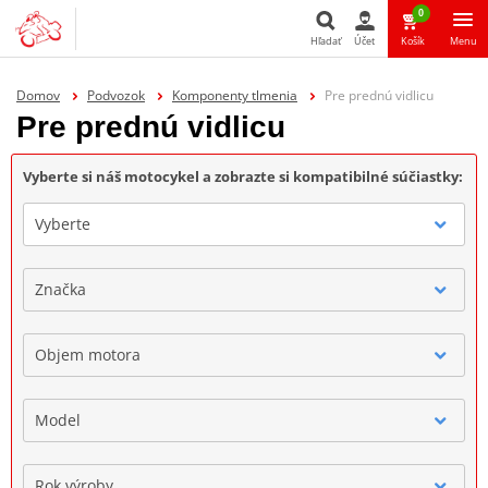
0
Hľadať
Účet
Košík
Menu
Hľadať
Domov
Podvozok
Komponenty tlmenia
Pre prednú vidlicu
Pre prednú vidlicu
Vyberte si náš motocykel a zobrazte si kompatibilné súčiastky:
Vyberte
Značka
Objem motora
Model
Rok výroby