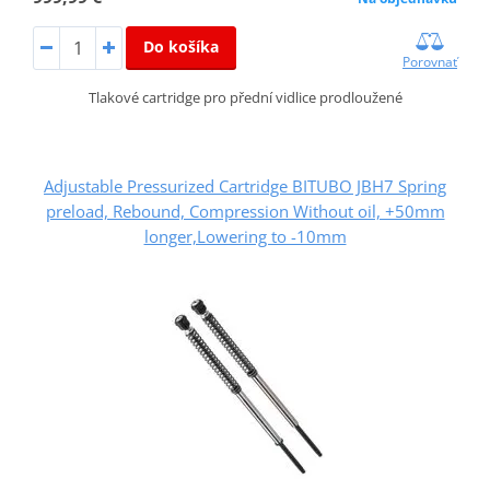
Do košíka
Porovnať
Tlakové cartridge pro přední vidlice prodloužené
Adjustable Pressurized Cartridge BITUBO JBH7 Spring
preload, Rebound, Compression Without oil, +50mm
longer,Lowering to -10mm