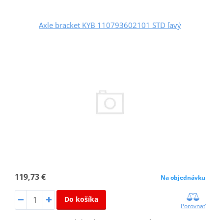
Axle bracket KYB 110793602101 STD ľavý
119,73 €
Na objednávku
Do košíka
Porovnať