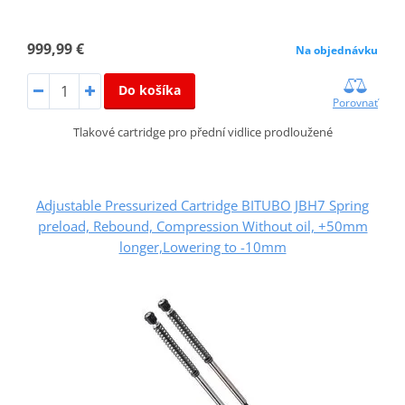
999,99 €
Na objednávku
Do košíka
Porovnať
Tlakové cartridge pro přední vidlice prodloužené
Adjustable Pressurized Cartridge BITUBO JBH7 Spring
preload, Rebound, Compression Without oil, +50mm
longer,Lowering to -10mm