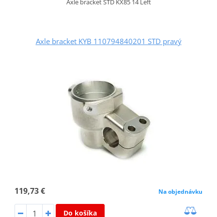
Axle bracket STD KX85 14 Left
Axle bracket KYB 110794840201 STD pravý
119,73 €
Na objednávku
Do košíka