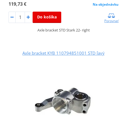
119,73 €
Na objednávku
Do košíka
Porovnať
Axle bracket STD Stark 22- right
Axle bracket KYB 110794851001 STD ľavý