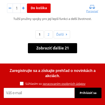
Do košíka
Porovnať
Tužší pružiny spojky pro její lepší funkci a delší životnost.
1
2
Ďalší
Zobraziť ďalšie 21
Zaregistrujte sa a získajte prehľad o novinkách a
akciách.
Súhlasím so
spracovaním osobných údajov
Prihlásiť sa