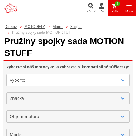
0
Hľadať
Účet
Košík
Menu
Hľadať
Domov
MOTODIELY
Motor
Spojka
Pružiny spojky sada MOTION STUFF
Pružiny spojky sada MOTION
STUFF
Vyberte si náš motocykel a zobrazte si kompatibilné súčiastky:
Vyberte
Značka
Objem motora
Model