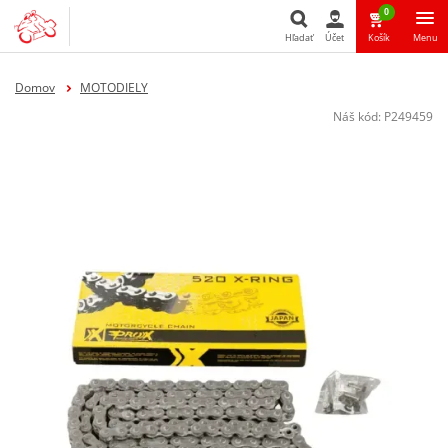
0
Hľadať
Účet
Košík
Menu
Hľadať
Domov
MOTODIELY
Náš kód:
P249459