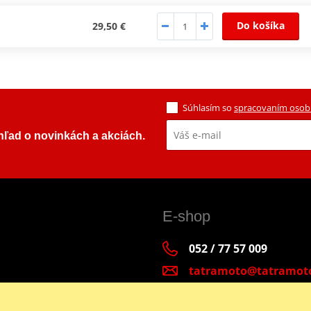
Do košíka
29,50 €
Súhlasím so
spracovaním osob
ehľad o novinkách a akciách.
E-shop
052 / 77 57 009
tatramoto@tatramot
Po - Pia 9:00-17:00 | S