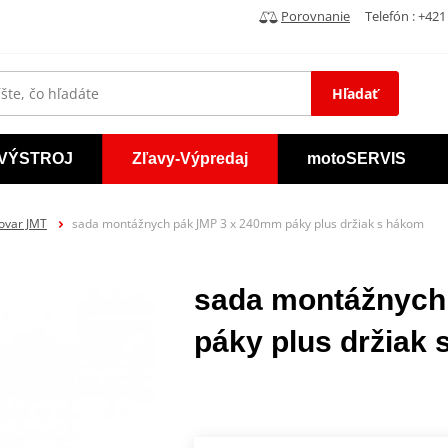
Porovnanie
Telefón : +421 
Hľadať
VÝSTROJ
Zľavy-Výpredaj
motoSERVIS
tovar JMT
sada montážnych pák JMP 3 x 240mm páky plus držiak s hákom
sada montážnych
páky plus držiak