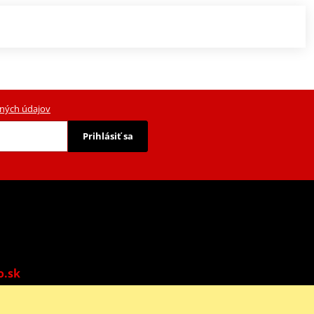
ných údajov
Prihlásiť sa
o.sk
o: 9:00-13:00 | Ne: Zatvorené