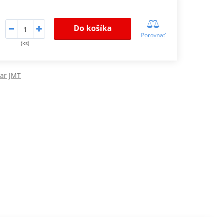
Do košíka
Porovnať
(ks)
var JMT