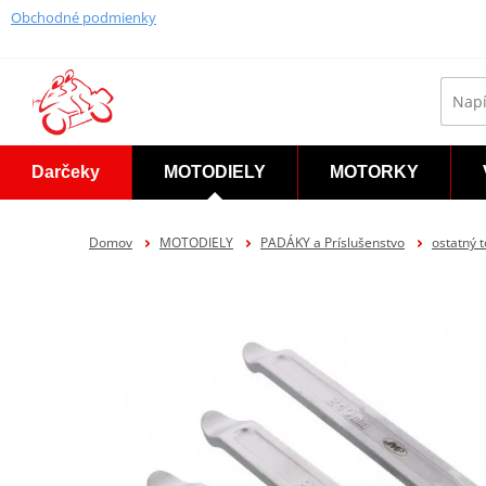
Obchodné podmienky
Darčeky
MOTODIELY
MOTORKY
Domov
MOTODIELY
PADÁKY a Príslušenstvo
ostatný 