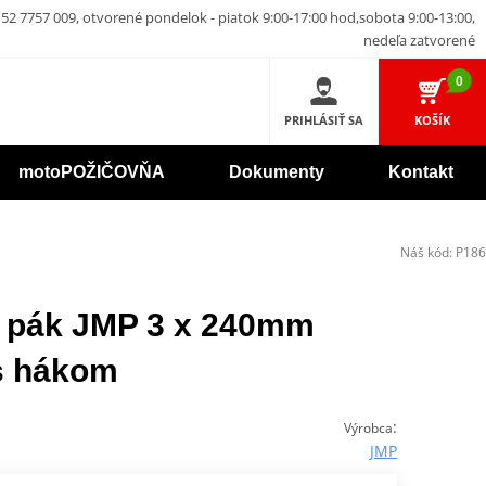
52 7757 009, otvorené pondelok - piatok 9:00-17:00 hod,sobota 9:00-13:00,
nedeľa zatvorené
0
PRIHLÁSIŤ SA
KOŠÍK
motoPOŽIČOVŇA
Dokumenty
Kontakt
Náš kód:
P186
 pák JMP 3 x 240mm
 s hákom
:
Výrobca
JMP