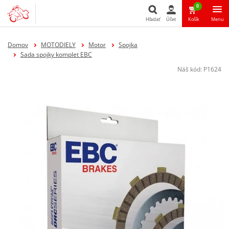
0
Hľadať
Účet
Košík
Menu
Hľadať
Domov
MOTODIELY
Motor
Spojka
Sada spojky komplet EBC
Náš kód:
P1624