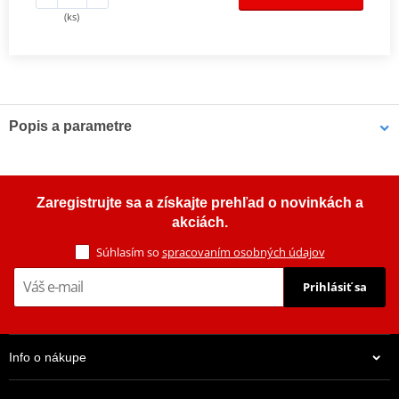
(ks)
Popis a parametre
Sada spojky DRC
Kompletní sada standardních třecích i ocelových unášecích lamel
Zaregistrujte sa a získajte prehľad o novinkách a
pro offroad (motocross, enduro a ATV), včetně zesílených
akciách.
spojkových pružin.
Súhlasím so
spracovaním osobných údajov
Prihlásiť sa
Info o nákupe