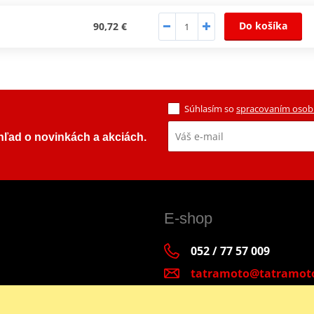
Do košíka
90,72 €
Súhlasím so
spracovaním osob
ehľad o novinkách a akciách.
E-shop
052 / 77 57 009
tatramoto@tatramot
Po - Pia 9:00-17:00 | S