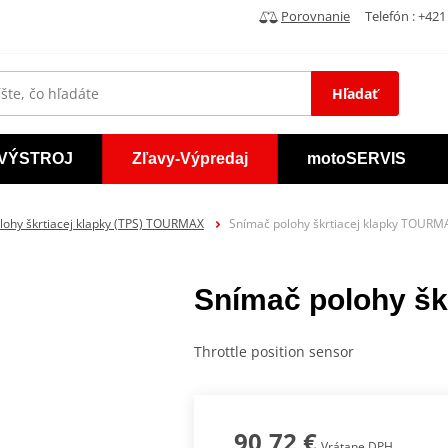
Porovnanie
Telefón : +421 
Hľadať
VÝSTROJ
Zľavy-Výpredaj
motoSERVIS
lohy škrtiacej klapky (TPS) TOURMAX
Snímač polohy škrtiacej klapky TOURM
Snímač polohy š
Throttle position sensor
90,72 €
Vrátane DPH