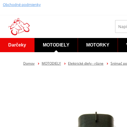
Obchodné podmienky
Darčeky
MOTODIELY
MOTORKY
Domov
MOTODIELY
Elektrické diely - rôzne
Snímač po