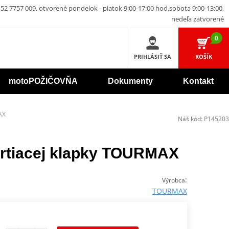
52 7757 009, otvorené pondelok - piatok 9:00-17:00 hod,sobota 9:00-13:00,
nedeľa zatvorené
0
PRIHLÁSIŤ SA
KOŠÍK
motoPOŽIČOVŇA
Dokumenty
Kontakt
AX
Náš kód:
P145203
krtiacej klapky TOURMAX
:
Výrobca
TOURMAX