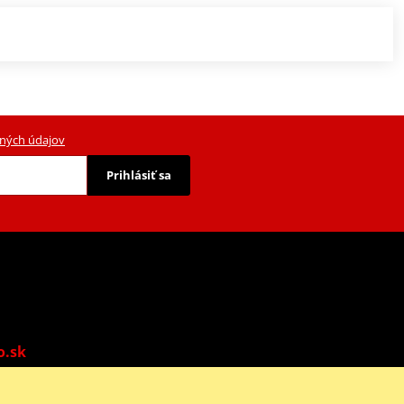
ných údajov
Prihlásiť sa
o.sk
o: 9:00-13:00 | Ne: Zatvorené