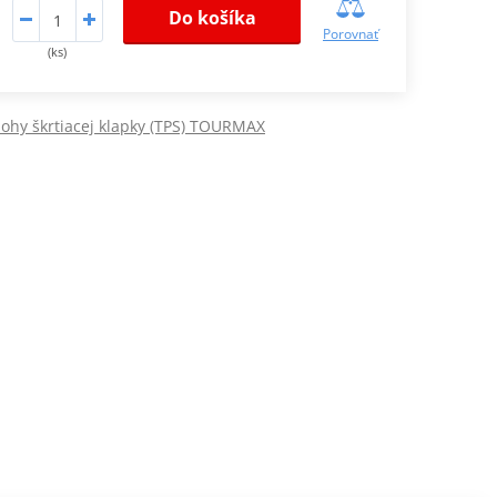
Do košíka
Porovnať
(ks)
ohy škrtiacej klapky (TPS) TOURMAX