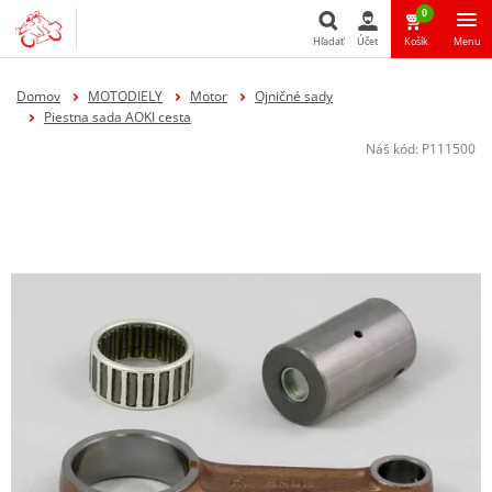
0
Hľadať
Účet
Košík
Menu
Hľadať
Domov
MOTODIELY
Motor
Ojničné sady
Piestna sada AOKI cesta
Náš kód:
P111500