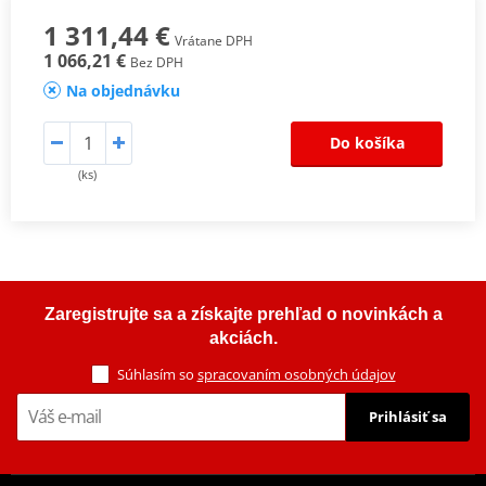
1 311,44 €
Vrátane DPH
1 066,21 €
Bez DPH
Na objednávku
Do košíka
(ks)
Zaregistrujte sa a získajte prehľad o novinkách a
akciách.
Súhlasím so
spracovaním osobných údajov
Prihlásiť sa