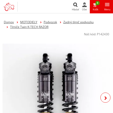
0
Hľadať
Účet
Košík
Menu
Hľadať
Domov
MOTODIELY
Podvozok
Zadný tlmič podvozku
Tlmiče Twin K-TECH RAZOR
Náš kód:
P142430