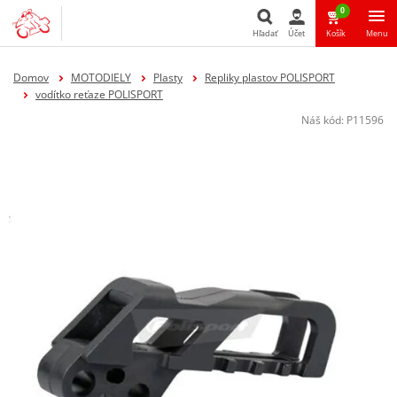
0
Hľadať
Účet
Košík
Menu
Hľadať
Domov
MOTODIELY
Plasty
Repliky plastov POLISPORT
vodítko reťaze POLISPORT
Náš kód:
P11596