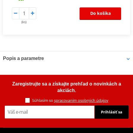
Do košíka
(ks)
Popis a parametre
Vlastnosti
přesná, odolnější replika originálního dílu
Zaregistrujte sa a získajte prehľad o novinkách a
levnější varianta k OEM dílu
akciách.
odolné proti nárazu a odření
Súhlasím so
spracovaním osobných údajov
materiál: TPU (termoplastický polyurethane)
Prihlásiť sa
hmotnost: 300 g