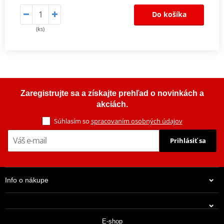
Do košíka
(ks)
Zaregistrujte sa a získajte prehľad o novinkách a
akciách.
Súhlasím so
spracovaním osobných údajov
Prihlásiť sa
Info o nákupe
E-shop