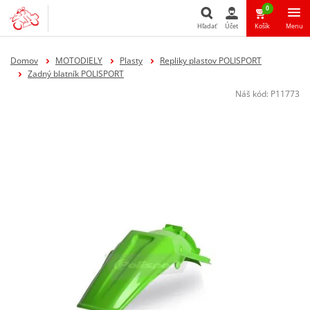
0
Hľadať
Účet
Košík
Menu
Hľadať
Domov
MOTODIELY
Plasty
Repliky plastov POLISPORT
Zadný blatník POLISPORT
Náš kód:
P11773