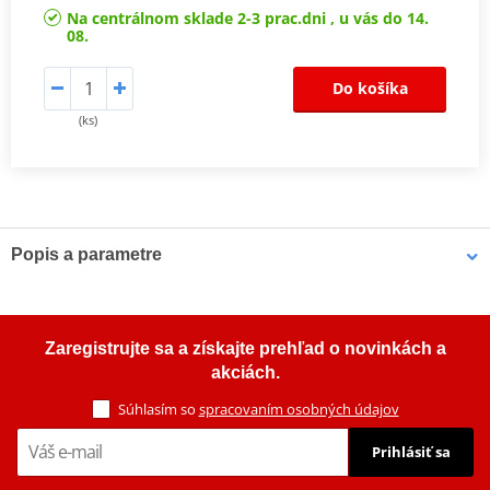
Na centrálnom sklade 2-3 prac.dni , u vás do 14.
08.
Do košíka
(ks)
Popis a parametre
Výrobca
SMATNORD
Montážna strana
pravý
Zaregistrujte sa a získajte prehľad o novinkách a
Závit
M8, pravý
akciách.
farba
strieborná
Súhlasím so
spracovaním osobných údajov
E -certif.
NIE
Prihlásiť sa