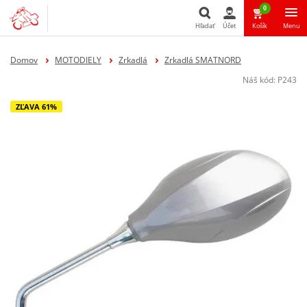
0
Hľadať
Účet
Košík
Menu
Hľadať
Domov
MOTODIELY
Zrkadlá
Zrkadlá SMATNORD
Náš kód:
P243
ZĽAVA 61%