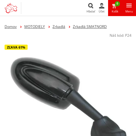
0
Hľadať
Účet
Košík
Menu
Hľadať
Domov
MOTODIELY
Zrkadlá
Zrkadlá SMATNORD
Náš kód:
P24
ZĽAVA 61%