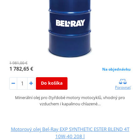
1 981,00 €
1 782,65 €
Na objednávku
Do košíka
Porovnať
Minerální olej pro čtyřdobé motory motocyklů, vhodný pro
vzduchem i kapalinou chlazené…
Motorový olej Bel-Ray EXP SYNTHETIC ESTER BLEND 4T
10W-40 208 l