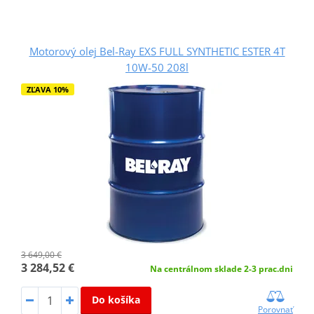
Motorový olej Bel-Ray EXS FULL SYNTHETIC ESTER 4T
10W-50 208l
ZĽAVA 10%
3 649,00 €
3 284,52 €
Na centrálnom sklade 2-3 prac.dni
Do košíka
Porovnať