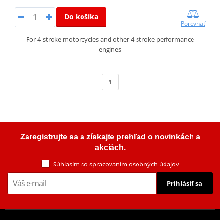
Do košíka
Porovnať
For 4-stroke motorcycles and other 4-stroke performance
engines
1
Zaregistrujte sa a získajte prehľad o novinkách a
akciách.
Súhlasím so
spracovaním osobných údajov
Prihlásiť sa