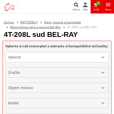
0
Hľadať
Účet
Košík
Menu
Hľadať
Domov
MOTODIELY
Oleje, mazivá a kozmetika
Motocyklové oleje a mazivá Bel-Ray
4T-208L sud BEL-RAY
4T-208L sud BEL-RAY
Vyberte si náš motocykel a zobrazte si kompatibilné súčiastky:
Vyberte
Značka
Objem motora
Model