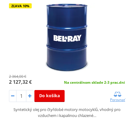
ZĽAVA 10%
2 364,00 €
2 127,32 €
Na centrálnom sklade 2-3 prac.dni
Do košíka
Porovnať
Syntetický olej pro čtyřdobé motory motocyklů, vhodný pro
vzduchem i kapalinou chlazené…