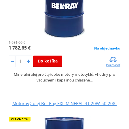
1 981,00 €
1 782,65 €
Na objednávku
Do košíka
Porovnať
Minerální olej pro čtyřdobé motory motocyklů, vhodný pro
vzduchem i kapalinou chlazené…
Motorový olej Bel-Ray EXL MINERAL 4T 20W-50 208l
ZĽAVA 10%