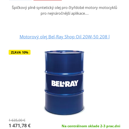
Špičkový plně syntetický olej pro čtyřdobé motory motocyklů
pro nejnáročnější aplikace.…
Motorový olej Bel-Ray Shop Oil 20W-50 208 l
ZĽAVA 10%
1 635,00 €
1 471,78 €
Na centrálnom sklade 2-3 prac.dni