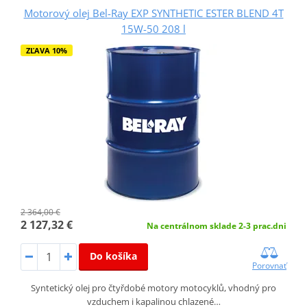
Motorový olej Bel-Ray EXP SYNTHETIC ESTER BLEND 4T
15W-50 208 l
ZĽAVA 10%
2 364,00 €
2 127,32 €
Na centrálnom sklade 2-3 prac.dni
Do košíka
Porovnať
Syntetický olej pro čtyřdobé motory motocyklů, vhodný pro
vzduchem i kapalinou chlazené…