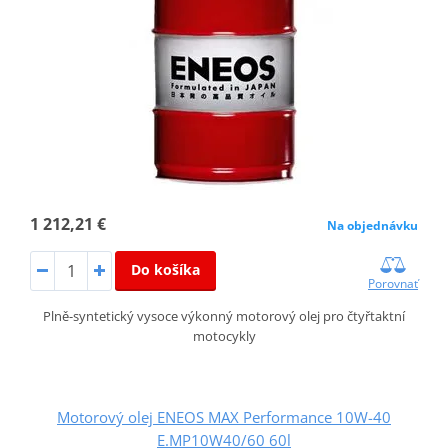
1 212,21 €
Na objednávku
Do košíka
Porovnať
Plně-syntetický vysoce výkonný motorový olej pro čtyřtaktní
motocykly
Motorový olej ENEOS MAX Performance 10W-40
E.MP10W40/60 60l