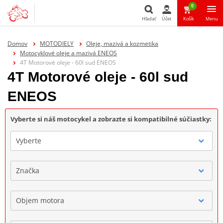
0
Hľadať
Účet
Košík
Menu
Hľadať
Domov
MOTODIELY
Oleje, mazivá a kozmetika
Motocyklové oleje a mazivá ENEOS
4T Motorové oleje - 60l sud ENEOS
4T Motorové oleje - 60l sud
ENEOS
Vyberte si náš motocykel a zobrazte si kompatibilné súčiastky:
Vyberte
Značka
Objem motora