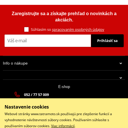
Zaregistrujte sa a získajte prehľad o novinkách a
akciách.
Súhlasím so
spracovaním osobných údajov
Prihlásiť sa
Info o nákupe
E-shop
052 / 77 57 009
tatramoto@tatramoto.sk
Nastavenie cookies
Po - Pia 9:00-17:00 | So: 9:00-13:00 | Ne: Zatvorené
Webové stránky www.tatramoto.sk používajú pre zlepšenie funkcií a
vyhodnotenie návštevnosti súbory cookies. Používaním súhlasíte s
používaním súborov cookies.
Viac informácií
.