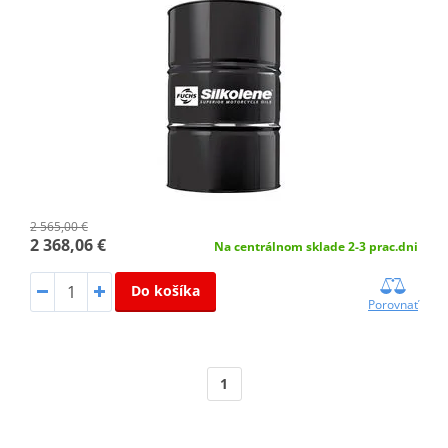
2 565,00 €
2 368,06 €
Na centrálnom sklade 2-3 prac.dni
Do košíka
Porovnať
1