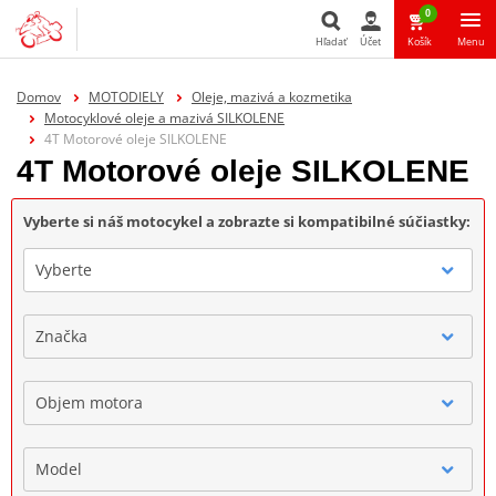
0
Hľadať
Účet
Košík
Menu
Hľadať
Domov
MOTODIELY
Oleje, mazivá a kozmetika
Motocyklové oleje a mazivá SILKOLENE
4T Motorové oleje SILKOLENE
4T Motorové oleje SILKOLENE
Vyberte si náš motocykel a zobrazte si kompatibilné súčiastky:
Vyberte
Značka
Objem motora
Model