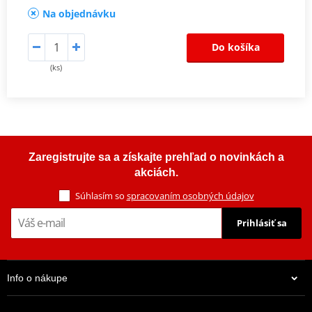
Na objednávku
Do košíka
(ks)
Zaregistrujte sa a získajte prehľad o novinkách a
akciách.
Súhlasím so
spracovaním osobných údajov
Prihlásiť sa
Info o nákupe