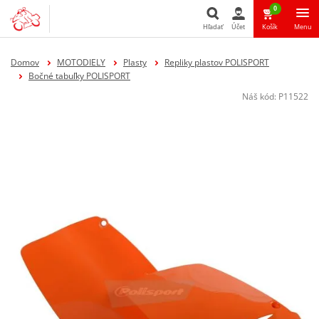
0
Hľadať
Účet
Košík
Menu
Hľadať
Domov
MOTODIELY
Plasty
Repliky plastov POLISPORT
Bočné tabuľky POLISPORT
Náš kód:
P11522