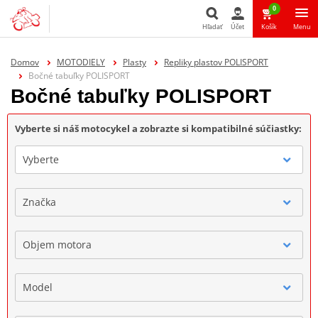
0
Hľadať
Účet
Košík
Menu
Hľadať
Domov
MOTODIELY
Plasty
Repliky plastov POLISPORT
Bočné tabuľky POLISPORT
Bočné tabuľky POLISPORT
Vyberte si náš motocykel a zobrazte si kompatibilné súčiastky:
Vyberte
Značka
Objem motora
Model