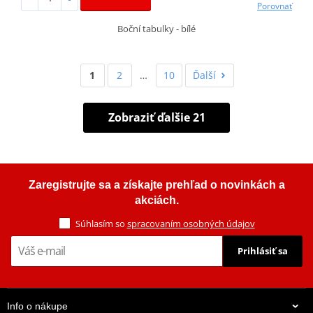
Porovnať
Boční tabulky - bílé
1
2
…
10
Ďalší
Zobraziť ďalšie 21
Zaregistrujte sa a získajte prehľad o novinkách a
akciách.
Súhlasím so
spracovaním osobných údajov
Prihlásiť sa
Info o nákupe