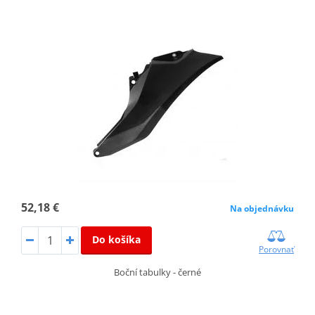
52,18 €
Na objednávku
Do košíka
Porovnať
Boční tabulky - černé