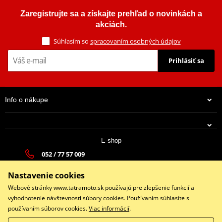
Zaregistrujte sa a získajte prehľad o novinkách a
akciách.
Súhlasím so
spracovaním osobných údajov
Prihlásiť sa
Info o nákupe
E-shop
052 / 77 57 009
tatramoto@tatramoto.sk
Nastavenie cookies
Po - Pia 9:00-17:00 | So: 9:00-13:00 | Ne: Zatvorené
Webové stránky www.tatramoto.sk používajú pre zlepšenie funkcií a
vyhodnotenie návštevnosti súbory cookies. Používaním súhlasíte s
používaním súborov cookies.
Viac informácií
.
Facebook