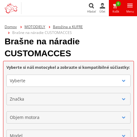
0
Hľadať
Účet
Košík
Menu
Hľadať
Domov
MOTODIELY
Batožina a KUFRE
Brašne na náradie CUSTOMACCES
Brašne na náradie
CUSTOMACCES
Vyberte si náš motocykel a zobrazte si kompatibilné súčiastky:
Vyberte
Značka
Objem motora
Model