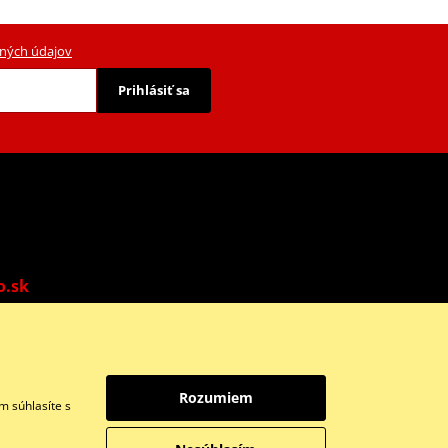
ných údajov
Prihlásiť sa
o.sk
o: 9:00-13:00 | Ne: Zatvorené
Rozumiem
m súhlasíte s