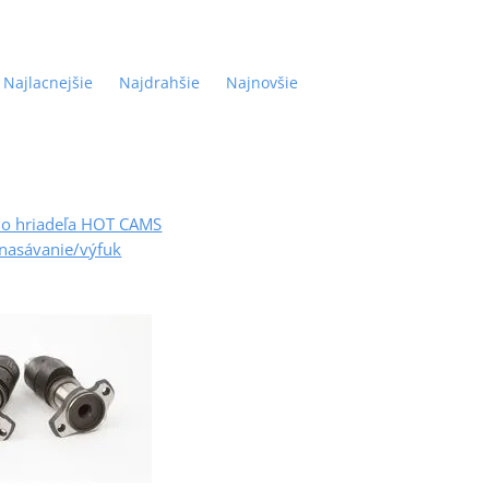
Najlacnejšie
Najdrahšie
Najnovšie
ho hriadeľa HOT CAMS
nasávanie/výfuk