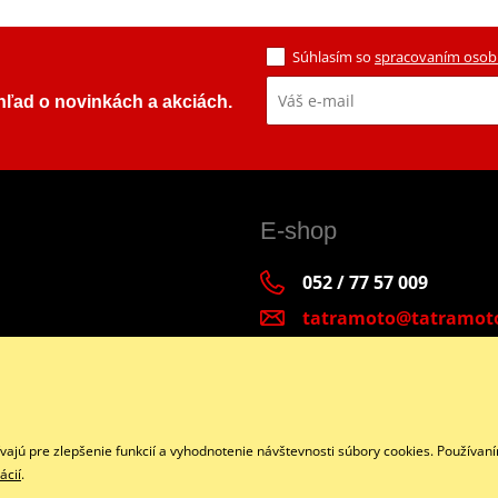
Súhlasím so
spracovaním osob
ehľad o novinkách a akciách.
E-shop
052 / 77 57 009
tatramoto@tatramot
Po - Pia 9:00-17:00 | S
Facebook
jú pre zlepšenie funkcií a vyhodnotenie návštevnosti súbory cookies. Používaní
ácií
.
Copyright © 2026 www.tatramoto.sk
Všetky práva vyhradené