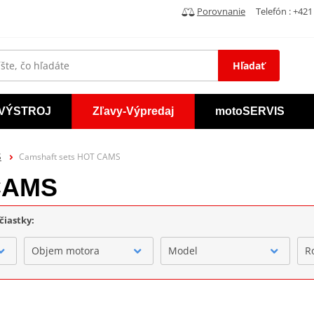
Porovnanie
Telefón : +421 
Hľadať
VÝSTROJ
Zľavy-Výpredaj
motoSERVIS
S
Camshaft sets HOT CAMS
 CAMS
čiastky:
Objem motora
Model
R