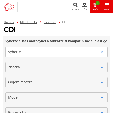
0
Hľadať
Účet
Košík
Menu
Hľadať
Domov
MOTODIELY
Elektrika
CDI
CDI
Vyberte si náš motocykel a zobrazte si kompatibilné súčiastky:
Vyberte
Značka
Objem motora
Model
Rok výroby