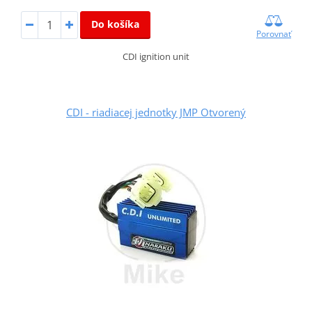
Do košíka
Porovnať
CDI ignition unit
CDI - riadiacej jednotky JMP Otvorený