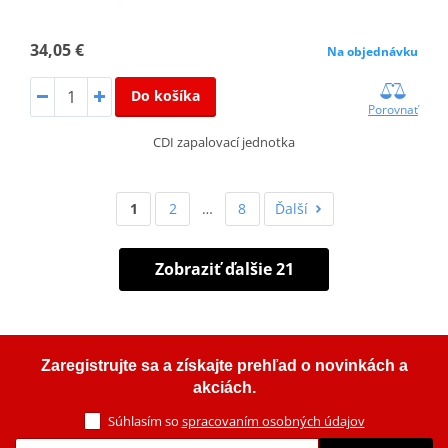
34,05 €
Na objednávku
Do košíka
Porovnať
CDI zapalovací jednotka
1
2
…
8
Ďalší
Zobraziť ďalšie 21
Zaregistrujte sa a získajte prehľad o novinkách a
akciách.
Súhlasím so
spracovaním osobných údajov