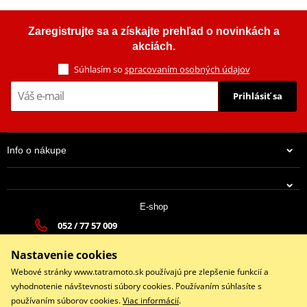
Zaregistrujte sa a získajte prehľad o novinkách a
akciách.
Súhlasím so
spracovaním osobných údajov
Prihlásiť sa
Info o nákupe
E-shop
052 / 77 57 009
tatramoto@tatramoto.sk
Nastavenie cookies
Po - Pia 9:00-17:00 | So: 9:00-13:00 | Ne: Zatvorené
Webové stránky www.tatramoto.sk používajú pre zlepšenie funkcií a
vyhodnotenie návštevnosti súbory cookies. Používaním súhlasíte s
používaním súborov cookies.
Viac informácií
.
Facebook