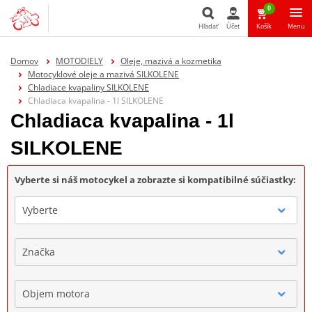
0
Hľadať
Účet
Košík
Menu
Hľadať
Domov
MOTODIELY
Oleje, mazivá a kozmetika
Motocyklové oleje a mazivá SILKOLENE
Chladiace kvapaliny SILKOLENE
Chladiaca kvapalina - 1l SILKOLENE
Chladiaca kvapalina - 1l
SILKOLENE
Vyberte si náš motocykel a zobrazte si kompatibilné súčiastky:
Vyberte
Značka
Objem motora