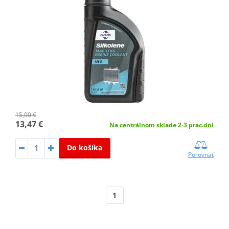
15,00 €
13,47 €
Na centrálnom sklade 2-3 prac.dni
Do košíka
Porovnať
1