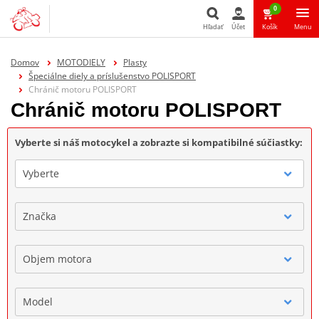
0
Hľadať
Účet
Košík
Menu
Hľadať
Domov
MOTODIELY
Plasty
Špeciálne diely a príslušenstvo POLISPORT
Chránič motoru POLISPORT
Chránič motoru POLISPORT
Vyberte si náš motocykel a zobrazte si kompatibilné súčiastky:
Vyberte
Značka
Objem motora
Model