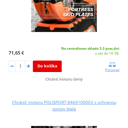
Na centrálnom sklade 2-3 prac.dni
71,65 €
u vás do 14. 08.
Do košíka
Porovnať
Chránič motoru černý
Chránič motora POLISPORT 8469100003 s ochranou
spojov biela