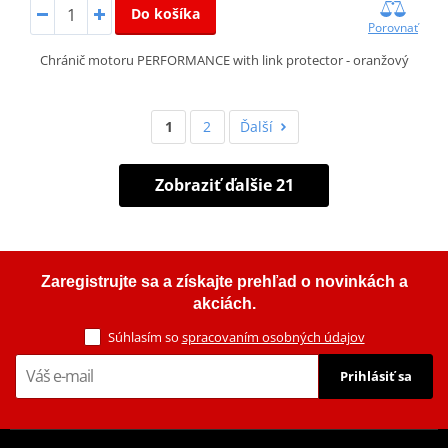
Do košíka
Porovnať
Chránič motoru PERFORMANCE with link protector - oranžový
1
2
Ďalší
Zobraziť ďalšie 21
Zaregistrujte sa a získajte prehľad o novinkách a
akciách.
Súhlasím so
spracovaním osobných údajov
Prihlásiť sa