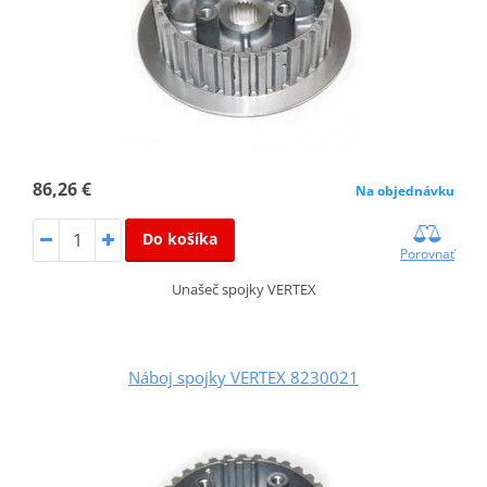
86,26 €
Na objednávku
Do košíka
Porovnať
Unašeč spojky VERTEX
Náboj spojky VERTEX 8230021