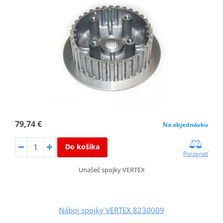
79,74 €
Na objednávku
Do košíka
Porovnať
Unašeč spojky VERTEX
Náboj spojky VERTEX 8230009