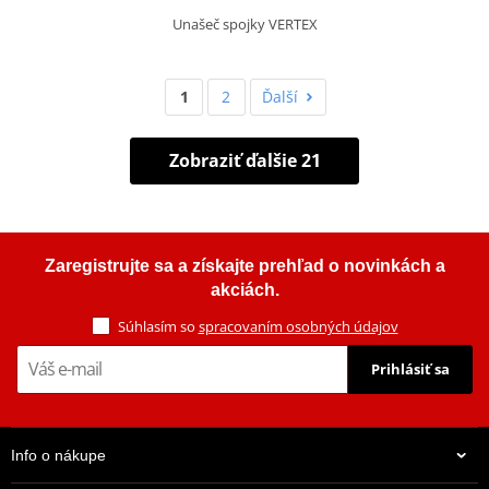
Unašeč spojky VERTEX
1
2
Ďalší
Zobraziť ďalšie 21
Zaregistrujte sa a získajte prehľad o novinkách a
akciách.
Súhlasím so
spracovaním osobných údajov
Prihlásiť sa
Info o nákupe