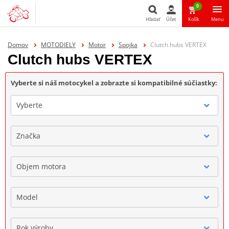
0
Hľadať
Účet
Košík
Menu
Hľadať
Domov
MOTODIELY
Motor
Spojka
Clutch hubs VERTEX
Clutch hubs VERTEX
Vyberte si náš motocykel a zobrazte si kompatibilné súčiastky:
Vyberte
Značka
Objem motora
Model
Rok výroby