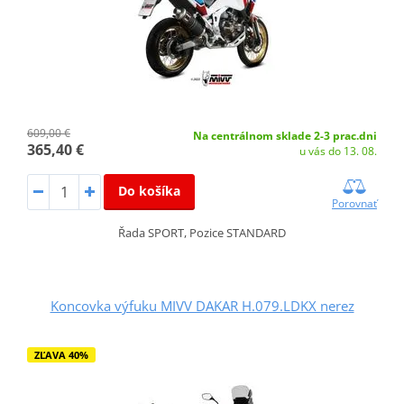
609,00 €
Na centrálnom sklade 2-3 prac.dni
365,40 €
u vás do 13. 08.
Do košíka
Porovnať
Řada SPORT, Pozice STANDARD
Koncovka výfuku MIVV DAKAR H.079.LDKX nerez
ZĽAVA 40%