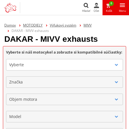
0
Hľadať
Účet
Košík
Menu
Hľadať
Domov
MOTODIELY
Výfukový systém
MIVV
DAKAR - MIVV exhausts
DAKAR - MIVV exhausts
Vyberte si náš motocykel a zobrazte si kompatibilné súčiastky:
Vyberte
Značka
Objem motora
Model