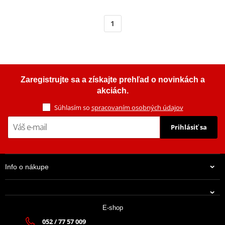
1
Zaregistrujte sa a získajte prehľad o novinkách a
akciách.
Súhlasím so
spracovaním osobných údajov
Prihlásiť sa
Info o nákupe
E-shop
052 / 77 57 009