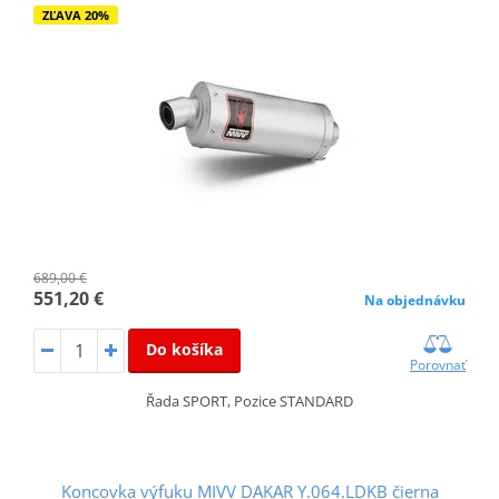
ZĽAVA 20%
689,00 €
551,20 €
Na objednávku
Do košíka
Porovnať
Řada SPORT, Pozice STANDARD
Koncovka výfuku MIVV DAKAR Y.064.LDKB čierna