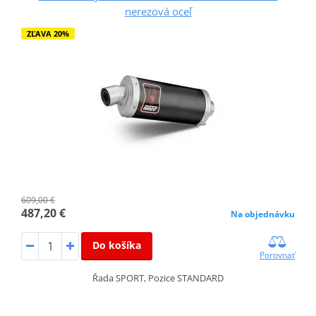
nerezová oceľ
ZĽAVA 20%
609,00 €
487,20 €
Na objednávku
Do košíka
Porovnať
Řada SPORT, Pozice STANDARD