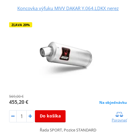
Koncovka výfuku MIVV DAKAR Y.064.LDKX nerez
ZĽAVA 20%
569,00 €
455,20 €
Na objednávku
Do košíka
Porovnať
Řada SPORT, Pozice STANDARD