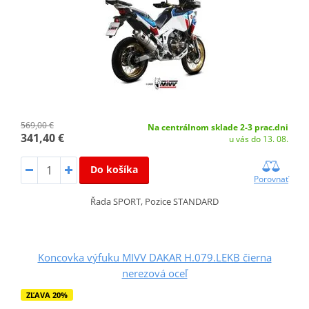
569,00 €
Na centrálnom sklade 2-3 prac.dni
341,40 €
u vás do 13. 08.
Do košíka
Porovnať
Řada SPORT, Pozice STANDARD
Koncovka výfuku MIVV DAKAR H.079.LEKB čierna
nerezová oceľ
ZĽAVA 20%