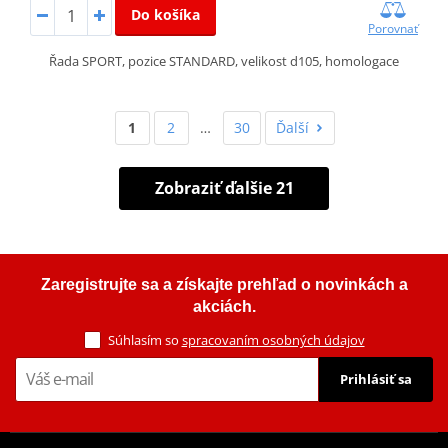
Do košíka
Porovnať
Řada SPORT, pozice STANDARD, velikost d105, homologace
1
2
…
30
Ďalší
Zobraziť ďalšie 21
Zaregistrujte sa a získajte prehľad o novinkách a
akciách.
Súhlasím so
spracovaním osobných údajov
Prihlásiť sa