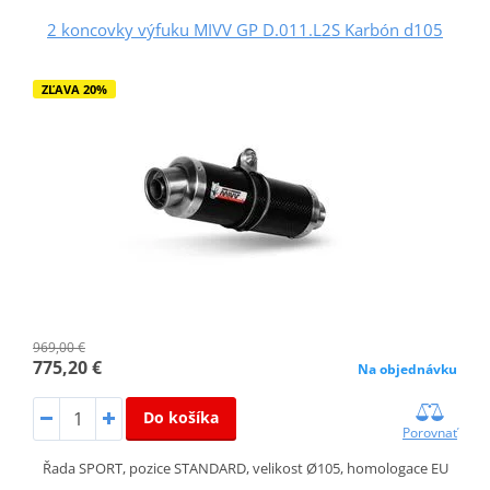
2 koncovky výfuku MIVV GP D.011.L2S Karbón d105
ZĽAVA 20%
969,00 €
775,20 €
Na objednávku
Do košíka
Porovnať
Řada SPORT, pozice STANDARD, velikost Ø105, homologace EU