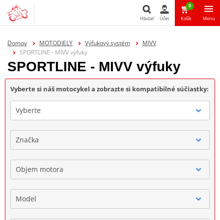
0
Hľadať
Účet
Košík
Menu
Hľadať
Domov
MOTODIELY
Výfukový systém
MIVV
SPORTLINE - MIVV výfuky
SPORTLINE - MIVV výfuky
Vyberte si náš motocykel a zobrazte si kompatibilné súčiastky:
Vyberte
Značka
Objem motora
Model