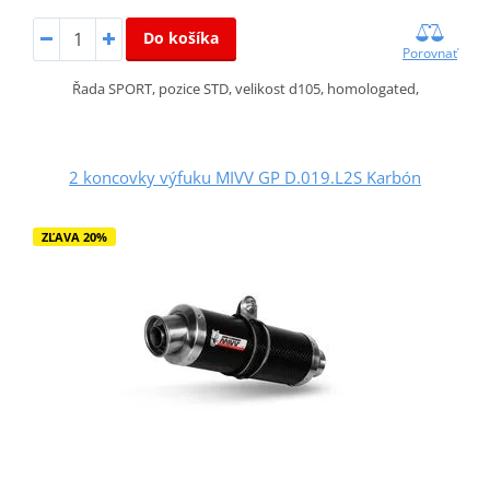
Do košíka
Porovnať
Řada SPORT, pozice STD, velikost d105, homologated,
2 koncovky výfuku MIVV GP D.019.L2S Karbón
ZĽAVA 20%