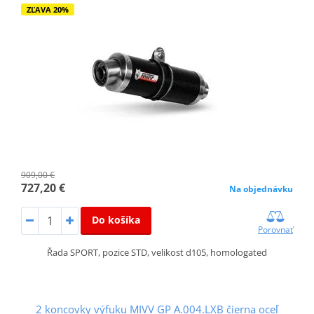
ZĽAVA 20%
909,00 €
727,20 €
Na objednávku
Do košíka
Porovnať
Řada SPORT, pozice STD, velikost d105, homologated
2 koncovky výfuku MIVV GP A.004.LXB čierna oceľ