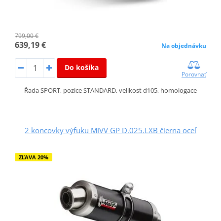
799,00 €
639,19 €
Na objednávku
Do košíka
Porovnať
Řada SPORT, pozice STANDARD, velikost d105, homologace
2 koncovky výfuku MIVV GP D.025.LXB čierna oceľ
ZĽAVA 20%