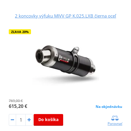
2 koncovky výfuku MIVV GP K.025.LXB čierna oceľ
ZĽAVA 20%
769,00 €
615,20 €
Na objednávku
Do košíka
Porovnať