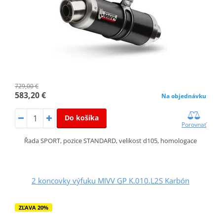
729,00 €
583,20 €
Na objednávku
Do košíka
Porovnať
Řada SPORT, pozice STANDARD, velikost d105, homologace
2 koncovky výfuku MIVV GP K.010.L2S Karbón
ZĽAVA 20%