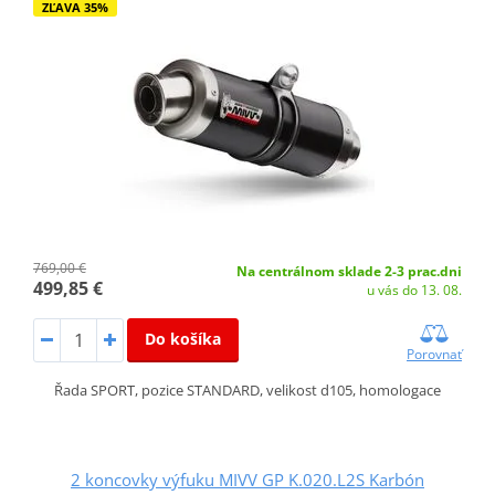
ZĽAVA 35%
769,00 €
Na centrálnom sklade 2-3 prac.dni
499,85 €
u vás do 13. 08.
Do košíka
Porovnať
Řada SPORT, pozice STANDARD, velikost d105, homologace
2 koncovky výfuku MIVV GP K.020.L2S Karbón