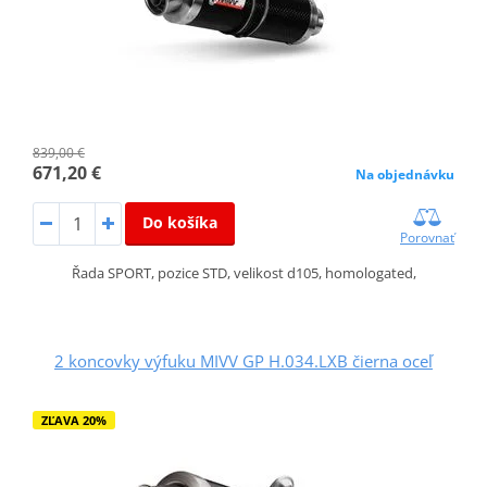
839,00 €
671,20 €
Na objednávku
Do košíka
Porovnať
Řada SPORT, pozice STD, velikost d105, homologated,
2 koncovky výfuku MIVV GP H.034.LXB čierna oceľ
ZĽAVA 20%