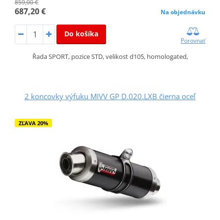
859,00 €
687,20 €
Na objednávku
Do košíka
Porovnať
Řada SPORT, pozice STD, velikost d105, homologated,
2 koncovky výfuku MIVV GP D.020.LXB čierna oceľ
ZĽAVA 20%