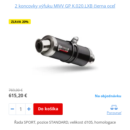
2 koncovky výfuku MIVV GP K.020.LXB čierna oceľ
ZĽAVA 20%
769,00 €
615,20 €
Na objednávku
Do košíka
Porovnať
Řada SPORT, pozice STANDARD, velikost d105, homologace