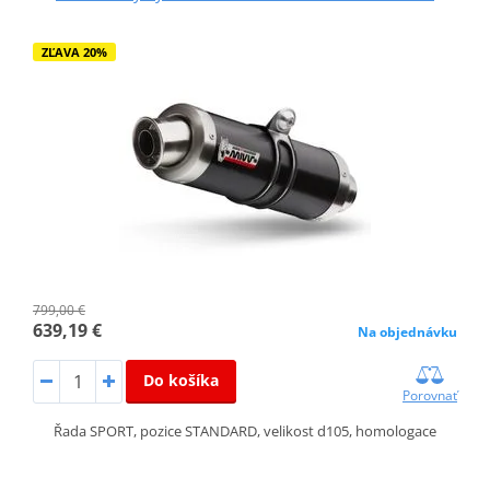
ZĽAVA 20%
799,00 €
639,19 €
Na objednávku
Do košíka
Porovnať
Řada SPORT, pozice STANDARD, velikost d105, homologace