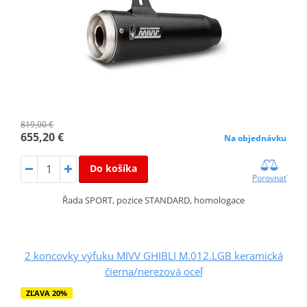
819,00 €
655,20 €
Na objednávku
Do košíka
Porovnať
Řada SPORT, pozice STANDARD, homologace
2 koncovky výfuku MIVV GHIBLI M.012.LGB keramická
čierna/nerezová oceľ
ZĽAVA 20%