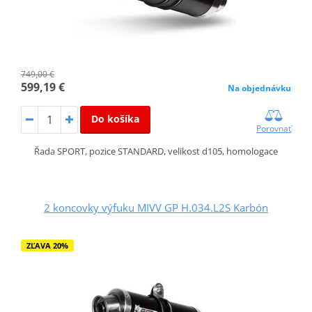
749,00 €
599,19 €
Na objednávku
Do košíka
Porovnať
Řada SPORT, pozice STANDARD, velikost d105, homologace
2 koncovky výfuku MIVV GP H.034.L2S Karbón
ZĽAVA 20%