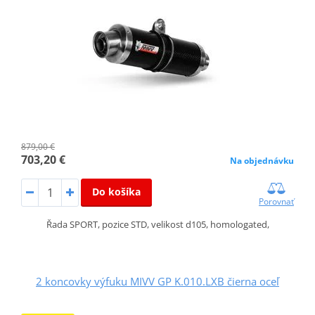
879,00 €
703,20 €
Na objednávku
Do košíka
Porovnať
Řada SPORT, pozice STD, velikost d105, homologated,
2 koncovky výfuku MIVV GP K.010.LXB čierna oceľ