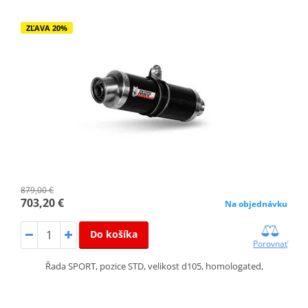
ZĽAVA 20%
879,00 €
703,20 €
Na objednávku
Do košíka
Porovnať
Řada SPORT, pozice STD, velikost d105, homologated,