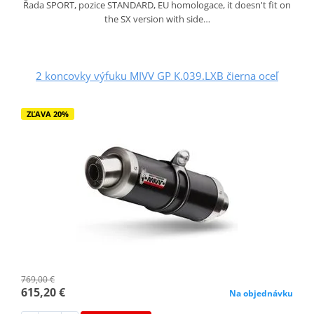
Řada SPORT, pozice STANDARD, EU homologace, it doesn't fit on
the SX version with side…
2 koncovky výfuku MIVV GP K.039.LXB čierna oceľ
ZĽAVA 20%
769,00 €
615,20 €
Na objednávku