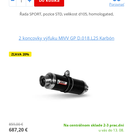
Do košíka
Porovnať
Řada SPORT, pozice STD, velikost d105, homologated,
2 koncovky výfuku MIVV GP D.018.L2S Karbón
ZĽAVA 20%
859,00 €
Na centrálnom sklade 2-3 prac.dni
687,20 €
u vás do 13. 08.