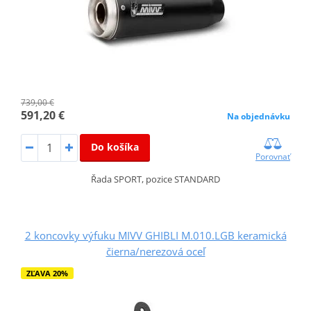
739,00 €
591,20 €
Na objednávku
Do košíka
Porovnať
Řada SPORT, pozice STANDARD
2 koncovky výfuku MIVV GHIBLI M.010.LGB keramická
čierna/nerezová oceľ
ZĽAVA 20%