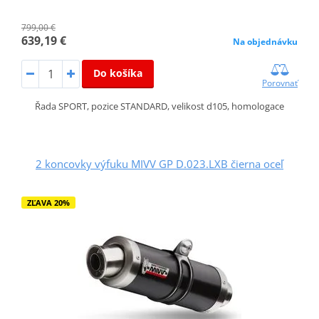
799,00 €
639,19 €
Na objednávku
Do košíka
Porovnať
Řada SPORT, pozice STANDARD, velikost d105, homologace
2 koncovky výfuku MIVV GP D.023.LXB čierna oceľ
ZĽAVA 20%