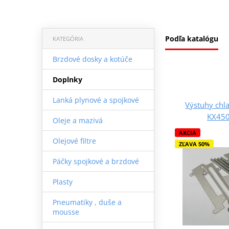
Podľa katalógu
KATEGÓRIA
Brzdové dosky a kotúče
Doplnky
Lanká plynové a spojkové
Výstuhy chl
KX450
Oleje a mazivá
AKCIA
Olejové filtre
ZĽAVA 50%
Páčky spojkové a brzdové
Plasty
Pneumatiky , duše a
mousse