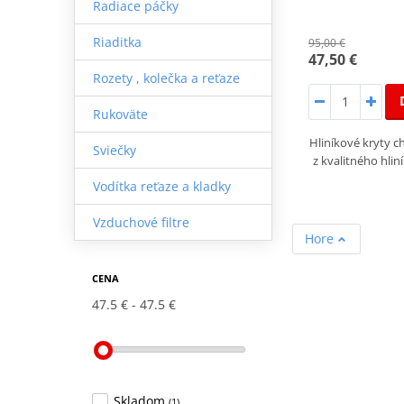
Radiace páčky
Riaditka
95,00 €
47,50 €
Rozety , kolečka a reťaze
Rukoväte
Hliníkové kryty 
Sviečky
z kvalitného hlin
Vodítka reťaze a kladky
Vzduchové filtre
Hore
CENA
47.5 €
47.5 €
Skladom
(1)