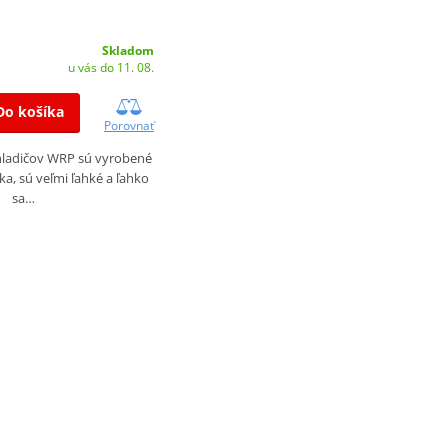
Skladom
u vás do 11. 08.
Do košíka
Porovnať
chladičov WRP sú vyrobené
íka, sú veľmi ľahké a ľahko
sa…