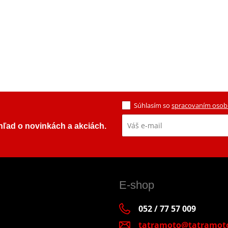
Súhlasím so
spracovaním osob
ehľad o novinkách a akciách.
E-shop
052 / 77 57 009
tatramoto@tatramot