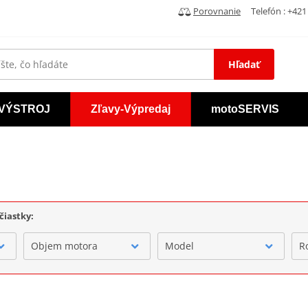
Porovnanie
Telefón : +421 
Hľadať
VÝSTROJ
Zľavy-Výpredaj
motoSERVIS
čiastky:
Objem motora
Model
R