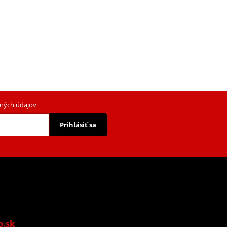
ných údajov
Prihlásiť sa
o.sk