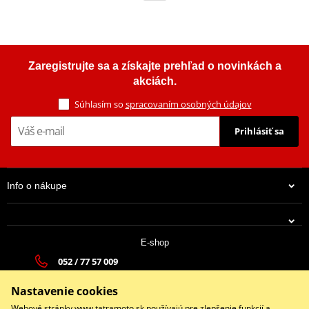
Zaregistrujte sa a získajte prehľad o novinkách a
akciách.
Súhlasím so
spracovaním osobných údajov
Prihlásiť sa
Info o nákupe
E-shop
052 / 77 57 009
tatramoto@tatramoto.sk
Nastavenie cookies
Po - Pia 9:00-17:00 | So: 9:00-13:00 | Ne: Zatvorené
Webové stránky www.tatramoto.sk používajú pre zlepšenie funkcií a