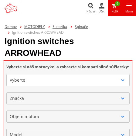
0
Hľadať
Účet
Košík
Menu
Hľadať
Domov
MOTODIELY
Elektrika
Spínače
Ignition switches ARROWHEAD
Ignition switches
ARROWHEAD
Vyberte si náš motocykel a zobrazte si kompatibilné súčiastky:
Vyberte
Značka
Objem motora
Model