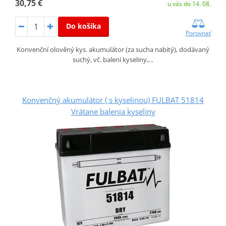
30,75 €
u vás do 14. 08.
Do košíka
Porovnať
Konvenční olověný kys. akumulátor (za sucha nabitý), dodávaný
suchý, vč. balení kyseliny,…
Konvenčný akumulátor ( s kyselinou) FULBAT 51814
Vrátane balenia kyseliny