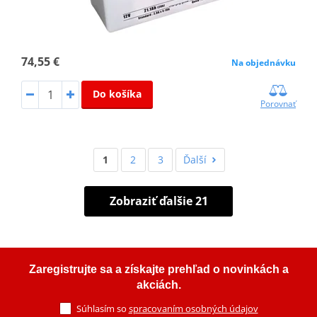
74,55 €
Na objednávku
Do košíka
Porovnať
1
2
3
Ďalší
Zobraziť ďalšie 21
Zaregistrujte sa a získajte prehľad o novinkách a
akciách.
Súhlasím so
spracovaním osobných údajov