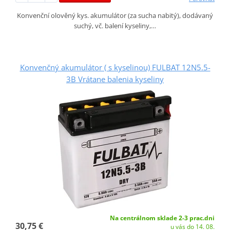
Konvenční olověný kys. akumulátor (za sucha nabitý), dodávaný
suchý, vč. balení kyseliny,…
Konvenčný akumulátor ( s kyselinou) FULBAT 12N5.5-
3B Vrátane balenia kyseliny
Na centrálnom sklade 2-3 prac.dni
30,75 €
u vás do 14. 08.