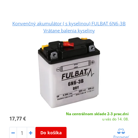
Konvenčný akumulátor ( s kyselinou) FULBAT 6N6-3B
Vrátane balenia kyseliny
Na centrálnom sklade 2-3 prac.dni
17,77 €
u vás do 14. 08.
Do košíka
Porovnať