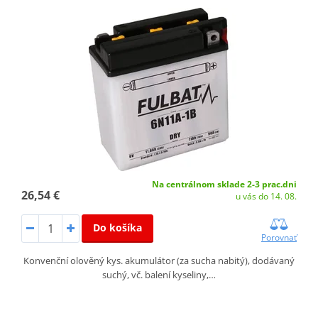
Na centrálnom sklade 2-3 prac.dni
26,54 €
u vás do 14. 08.
Do košíka
Porovnať
Konvenční olověný kys. akumulátor (za sucha nabitý), dodávaný
suchý, vč. balení kyseliny,…