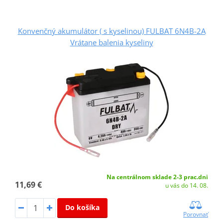
Konvenčný akumulátor ( s kyselinou) FULBAT 6N4B-2A
Vrátane balenia kyseliny
Na centrálnom sklade 2-3 prac.dni
11,69 €
u vás do 14. 08.
Do košíka
Porovnať