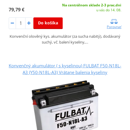
Na centrálnom sklade 2-3 prac.dni
79,79 €
u vás do 14. 08.
Do košíka
Porovnať
Konvenční olověný kys. akumulátor (za sucha nabitý), dodávaný
suchý, vč. balení kyseliny,…
Konvenčný akumulátor ( s kyselinou) FULBAT F50-N18L-
A3 (Y50-N18L-A3) Vrátane balenia kyseliny