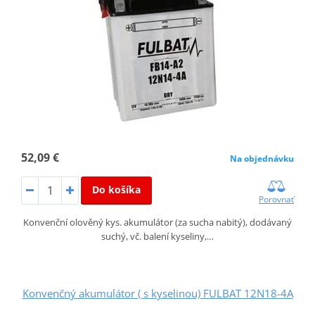
52,09 €
Na objednávku
Do košíka
Porovnať
Konvenční olověný kys. akumulátor (za sucha nabitý), dodávaný
suchý, vč. balení kyseliny,…
Konvenčný akumulátor ( s kyselinou) FULBAT 12N18-4A