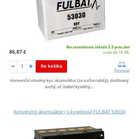
Na centrálnom sklade 2-3 prac.dni
86,87 €
u vás do 14. 08.
Do košíka
Porovnať
Konvenční olověný kys. akumulátor (za sucha nabitý), dodávaný
suchý, vč. balení kyseliny,…
Konvenčný akumulátor ( s kyselinou) FULBAT 53034