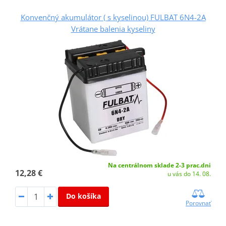
Konvenčný akumulátor ( s kyselinou) FULBAT 6N4-2A
Vrátane balenia kyseliny
Na centrálnom sklade 2-3 prac.dni
12,28 €
u vás do 14. 08.
Do košíka
Porovnať