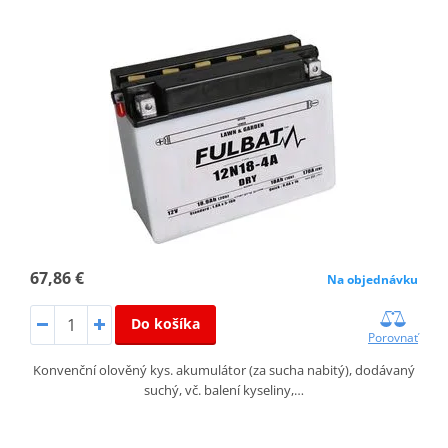
67,86 €
Na objednávku
Do košíka
Porovnať
Konvenční olověný kys. akumulátor (za sucha nabitý), dodávaný
suchý, vč. balení kyseliny,…