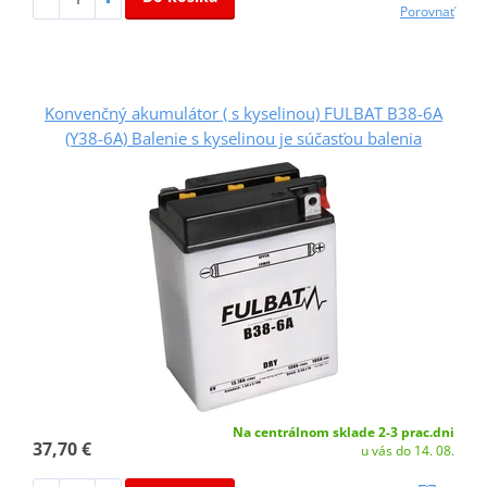
Porovnať
Konvenčný akumulátor ( s kyselinou) FULBAT B38-6A
(Y38-6A) Balenie s kyselinou je súčasťou balenia
Na centrálnom sklade 2-3 prac.dni
37,70 €
u vás do 14. 08.