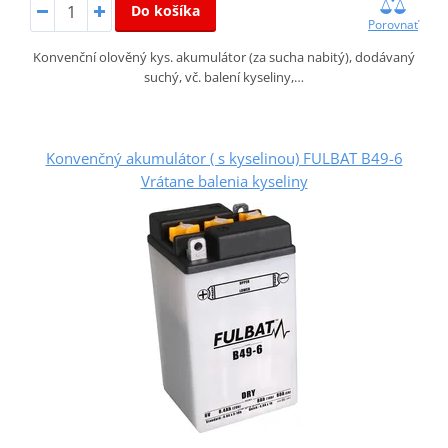
Do košíka
Porovnať
Konvenční olověný kys. akumulátor (za sucha nabitý), dodávaný
suchý, vč. balení kyseliny,…
Konvenčný akumulátor ( s kyselinou) FULBAT B49-6
Vrátane balenia kyseliny