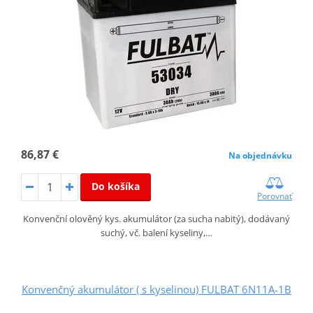
86,87 €
Na objednávku
Do košíka
Porovnať
Konvenční olověný kys. akumulátor (za sucha nabitý), dodávaný
suchý, vč. balení kyseliny,…
Konvenčný akumulátor ( s kyselinou) FULBAT 6N11A-1B