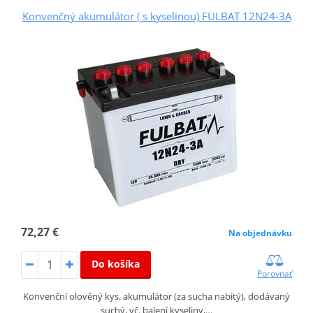
Konvenčný akumulátor ( s kyselinou) FULBAT 12N24-3A
72,27 €
Na objednávku
Do košíka
Porovnať
Konvenční olověný kys. akumulátor (za sucha nabitý), dodávaný
suchý, vč. balení kyseliny,…