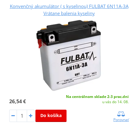
Konvenčný akumulátor ( s kyselinou) FULBAT 6N11A-3A
Vrátane balenia kyseliny
Na centrálnom sklade 2-3 prac.dni
26,54 €
u vás do 14. 08.
Do košíka
Porovnať