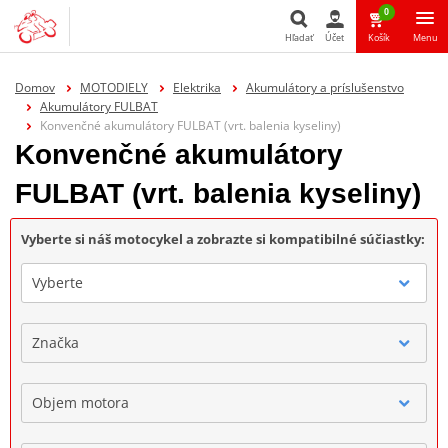
0
Hľadať
Účet
Košík
Menu
Hľadať
Domov
MOTODIELY
Elektrika
Akumulátory a príslušenstvo
Akumulátory FULBAT
Konvenčné akumulátory FULBAT (vrt. balenia kyseliny)
Konvenčné akumulátory
FULBAT (vrt. balenia kyseliny)
Vyberte si náš motocykel a zobrazte si kompatibilné súčiastky:
Vyberte
Značka
Objem motora