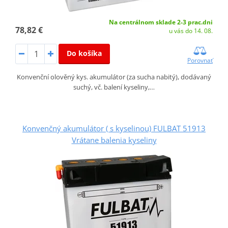
Na centrálnom sklade 2-3 prac.dni
78,82 €
u vás do 14. 08.
Do košíka
Porovnať
Konvenční olověný kys. akumulátor (za sucha nabitý), dodávaný
suchý, vč. balení kyseliny,…
Konvenčný akumulátor ( s kyselinou) FULBAT 51913
Vrátane balenia kyseliny