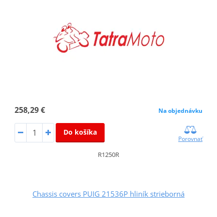
258,29 €
Na objednávku
Do košíka
Porovnať
R1250R
Chassis covers PUIG 21536P hliník strieborná