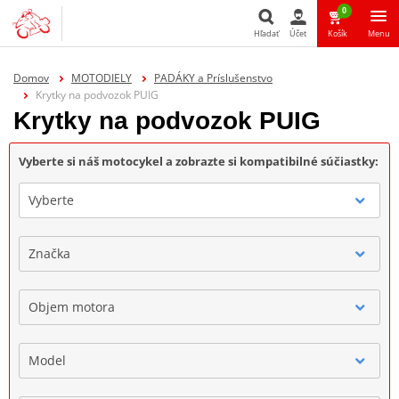
0
Hľadať
Účet
Košík
Menu
Hľadať
Domov
MOTODIELY
PADÁKY a Príslušenstvo
Krytky na podvozok PUIG
Krytky na podvozok PUIG
Vyberte si náš motocykel a zobrazte si kompatibilné súčiastky:
Vyberte
Značka
Objem motora
Model