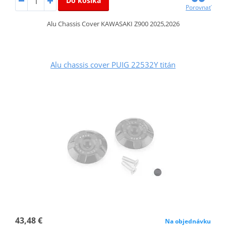
Do košíka
Porovnať
Alu Chassis Cover KAWASAKI Z900 2025,2026
Alu chassis cover PUIG 22532Y titán
43,48 €
Na objednávku