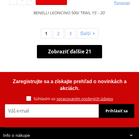
Porovnať
BENELLI LEONCINO 500/ TRAIL 15' - 20'
1
2
3
Ďalší
Zobraziť ďalšie 21
Zaregistrujte sa a získajte prehľad o novinkách a
akciách.
Súhlasím so
spracovaním osobných údajov
Prihlásiť sa
Info o nákupe