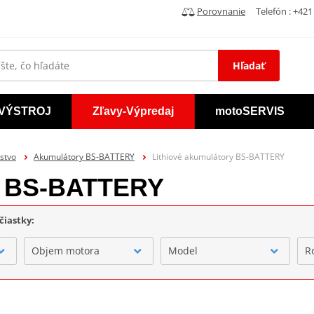
Porovnanie
Telefón : +421 
Hľadať
VÝSTROJ
Zľavy-Výpredaj
motoSERVIS
stvo
Akumulátory BS-BATTERY
Lithiové akumulátory BS-BATTERY
ry BS-BATTERY
čiastky:
Objem motora
Model
R