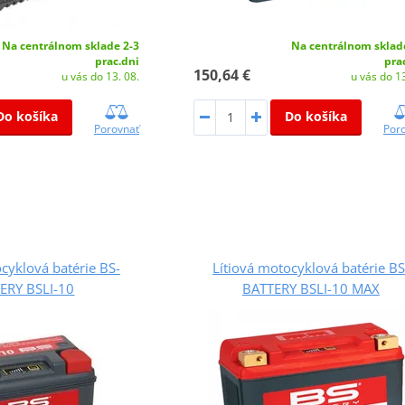
Na centrálnom sklade 2-3
Na centrálnom sklad
prac.dni
pra
150,64 €
u vás do 13. 08.
u vás do 13
Do košíka
Do košíka
Porovnať
Por
cyklová batérie BS-
Lítiová motocyklová batérie BS
ERY BSLI-10
BATTERY BSLI-10 MAX