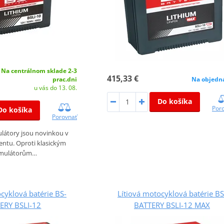
Na centrálnom sklade 2-3
415,33 €
prac.dni
Na objedn
u vás do 13. 08.
Do košíka
Por
Do košíka
Porovnať
látory jsou novinkou v
ntu. Oproti klasickým
mulátorům…
cyklová batérie BS-
Lítiová motocyklová batérie BS
ERY BSLI-12
BATTERY BSLI-12 MAX