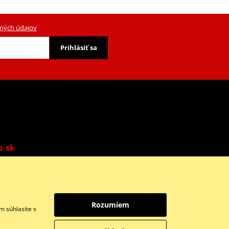
ných údajov
Prihlásiť sa
o.sk
o: 9:00-13:00 | Ne: Zatvorené
Rozumiem
m súhlasíte s