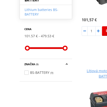
BATTERY
Lithium batteries BS-
BATTERY
101,57 €
CENA
101.57 €
479.53 €
ZNAČKA
(1)
Lítiová moto
BS-BATTERY
(9)
BATT