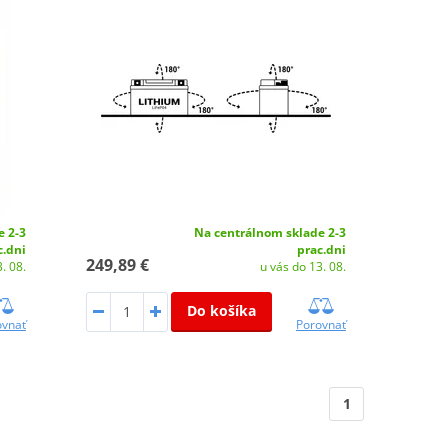
e 2-3
Na centrálnom sklade 2-3
c.dni
prac.dni
249,89 €
. 08.
u vás do 13. 08.
Do košíka
ovnať
Porovnať
1