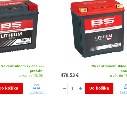
Na centrálnom sklade 2-3
Na centrálnom sklad
prac.dni
pra
479,53 €
u vás do 13. 08.
u vás do 13
Do košíka
Do košíka
Porovnať
Por