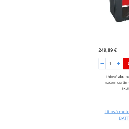
249,89 €
Lithiové akumu
našem sortime
aku
Lítiová moto
BATT