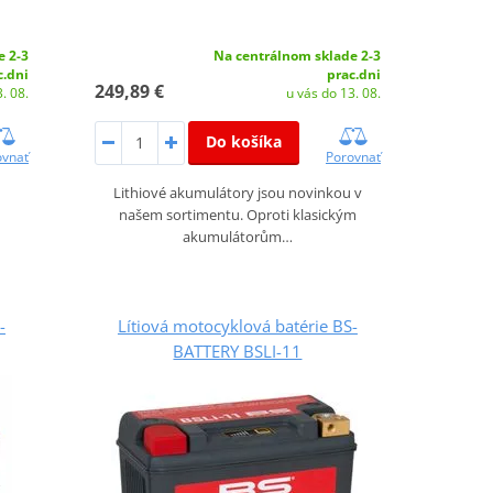
e 2-3
Na centrálnom sklade 2-3
c.dni
prac.dni
249,89 €
. 08.
u vás do 13. 08.
Do košíka
ovnať
Porovnať
Lithiové akumulátory jsou novinkou v
našem sortimentu. Oproti klasickým
akumulátorům…
-
Lítiová motocyklová batérie BS-
BATTERY BSLI-11