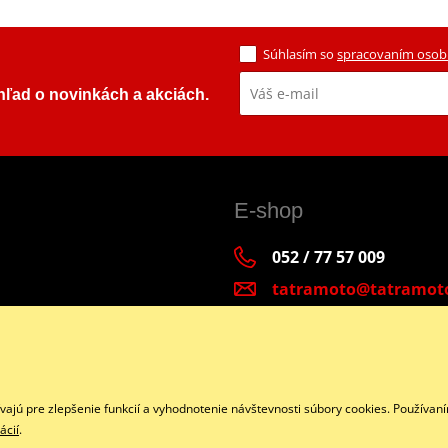
Súhlasím so
spracovaním osob
ehľad o novinkách a akciách.
E-shop
052 / 77 57 009
tatramoto@tatramot
Po - Pia 9:00-17:00 | S
Facebook
jú pre zlepšenie funkcií a vyhodnotenie návštevnosti súbory cookies. Používaní
ácií
.
Copyright © 2026 www.tatramoto.sk
Všetky práva vyhradené