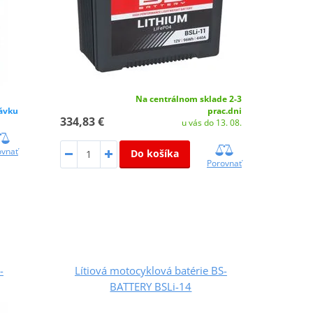
Na centrálnom sklade 2-3
ávku
prac.dni
334,83 €
u vás do 13. 08.
ovnať
Do košíka
Porovnať
-
Lítiová motocyklová batérie BS-
BATTERY BSLi-14