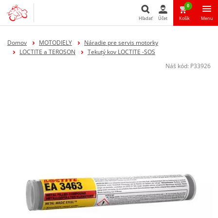
0
Hľadať
Účet
Košík
Menu
Hľadať
Domov
MOTODIELY
Náradie pre servis motorky
LOCTITE a TEROSON
Tekutý kov LOCTITE -SOS
Náš kód:
P33926