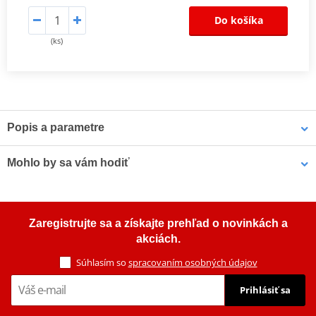
Do košíka
(ks)
Popis a parametre
LOCTITE EA 3463 je všestranný, dvousložkový, snadno použitelný,
Mohlo by sa vám hodiť
ocelí plněný epoxidový tmel pro opravy. Nanáší se jako tmel a po
vytvrzení vykazuje vysokou pevnost v tlaku a dobrou adhezi k
většině povrchů. Produkt slouží k ucpávání netěsností potrubí a
LOCTITE SF 7063 LOCTITE 2098749 400 ml
nádrží, vyplňování příliš velkých otvorů na šrouby, k vyhlazování
Zaregistrujte sa a získajte prehľad o novinkách a
svarů a opravám nekonstrukčních vad v odlitcích nebo děr v
akciách.
nádržích. Tento produkt se typicky používá při provozních
teplotách -30 až +121 °C.
Súhlasím so
spracovaním osobných údajov
Prihlásiť sa
Catalog
PDF
Technické informace
PDF