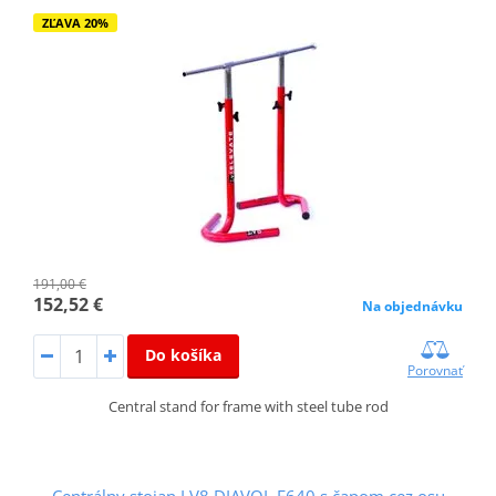
ZĽAVA 20%
191,00 €
152,52 €
Na objednávku
Do košíka
Porovnať
Central stand for frame with steel tube rod
Centrálny stojan LV8 DIAVOL E640 s čapom cez osu