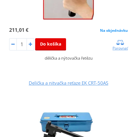
211,01 €
Na objednávku
Do košíka
Porovnať
dělička a nýtovačka řetězu
Delička a nitvačka reťaze EK CRT-50AS