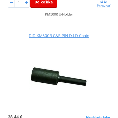
Do košíka
Porovnať
KM500R U-Holder
DID KM500R C&R PIN D.I.D Chain
28,44 €
Na objednávku