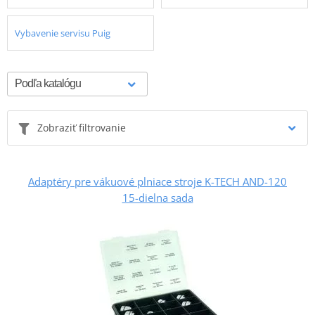
Vybavenie servisu Puig
Zobraziť filtrovanie
Adaptéry pre vákuové plniace stroje K-TECH AND-120
15-dielna sada