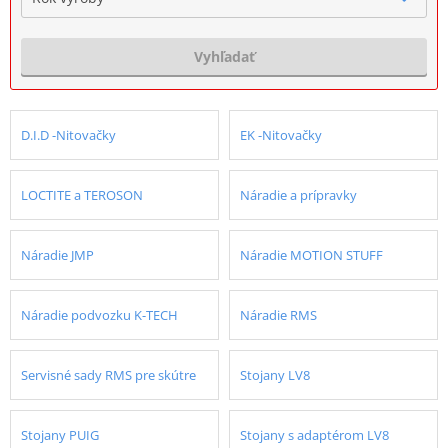
Vyhľadať
D.I.D -Nitovačky
EK -Nitovačky
LOCTITE a TEROSON
Náradie a prípravky
Náradie JMP
Náradie MOTION STUFF
Náradie podvozku K-TECH
Náradie RMS
Servisné sady RMS pre skútre
Stojany LV8
Stojany PUIG
Stojany s adaptérom LV8