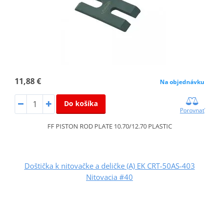
11,88 €
Na objednávku
Do košíka
Porovnať
FF PISTON ROD PLATE 10.70/12.70 PLASTIC
Doštička k nitovačke a deličke (A) EK CRT-50AS-403
Nitovacia #40