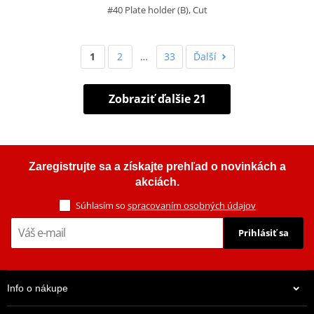
#40 Plate holder (B), Cut
1
2
…
33
Ďalší
Zobraziť ďalšie 21
Zaregistrujte sa a získajte prehľad o novinkách a
akciách.
Súhlasím so
spracovaním osobných údajov
Prihlásiť sa
Info o nákupe