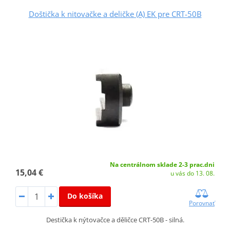
Doštička k nitovačke a deličke (A) EK pre CRT-50B
Na centrálnom sklade 2-3 prac.dni
15,04 €
u vás do 13. 08.
Do košíka
Porovnať
Destička k nýtovačce a děličce CRT-50B - silná.