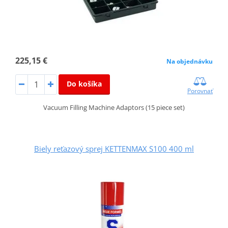
225,15 €
Na objednávku
Do košíka
Porovnať
Vacuum Filling Machine Adaptors (15 piece set)
Biely reťazový sprej KETTENMAX S100 400 ml