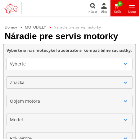
0
Hľadať
Účet
Košík
Menu
Hľadať
Domov
MOTODIELY
Náradie pre servis motorky
Náradie pre servis motorky
Vyberte si náš motocykel a zobrazte si kompatibilné súčiastky:
Vyberte
Značka
Objem motora
Model
Rok výroby