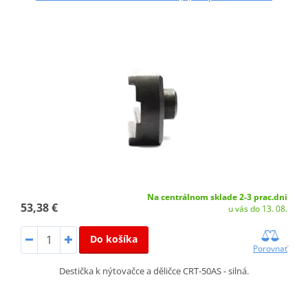
Na centrálnom sklade 2-3 prac.dni
53,38 €
u vás do 13. 08.
Do košíka
Porovnať
Destička k nýtovačce a děličce CRT-50AS - silná.