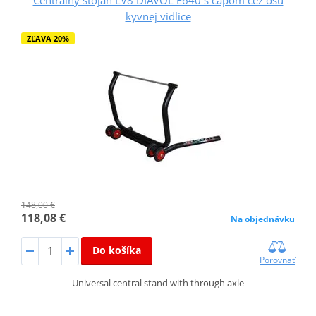
kyvnej vidlice
ZĽAVA 20%
148,00 €
118,08 €
Na objednávku
Do košíka
Porovnať
Universal central stand with through axle