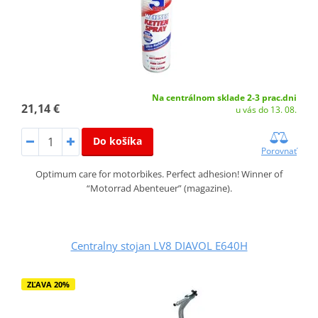
Na centrálnom sklade 2-3 prac.dni
21,14 €
u vás do 13. 08.
Do košíka
Porovnať
Optimum care for motorbikes. Perfect adhesion! Winner of
“Motorrad Abenteuer” (magazine).
Centralny stojan LV8 DIAVOL E640H
ZĽAVA 20%