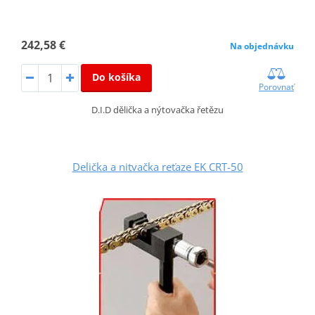
242,58 €
Na objednávku
Do košíka
Porovnať
D.I.D dělička a nýtovačka řetězu
Delička a nitvačka reťaze EK CRT-50