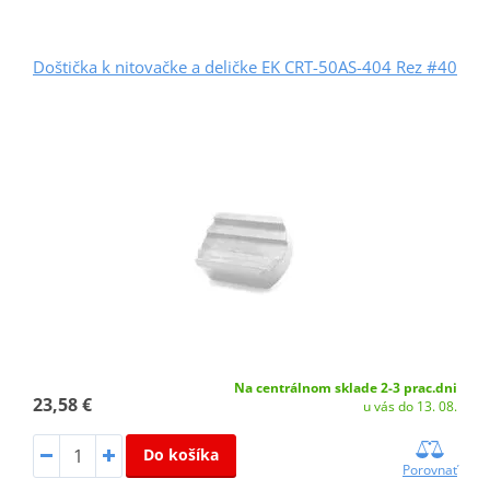
Doštička k nitovačke a deličke EK CRT-50AS-404 Rez #40
Na centrálnom sklade 2-3 prac.dni
23,58 €
u vás do 13. 08.
Do košíka
Porovnať