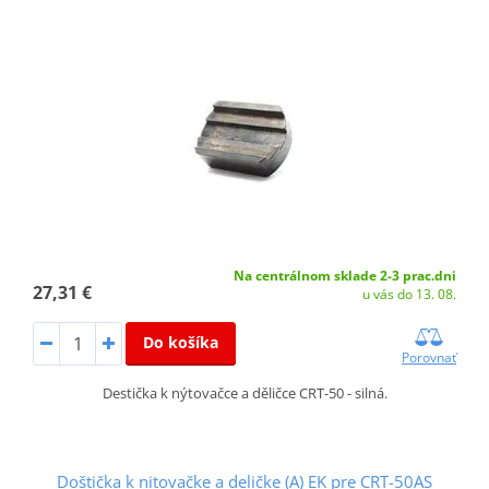
Na centrálnom sklade 2-3 prac.dni
27,31 €
u vás do 13. 08.
Do košíka
Porovnať
Destička k nýtovačce a děličce CRT-50 - silná.
Doštička k nitovačke a deličke (A) EK pre CRT-50AS