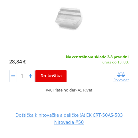
Na centrálnom sklade 2-3 prac.dni
28,84 €
u vás do 13. 08.
Do košíka
Porovnať
#40 Plate holder (A), Rivet
Doštička k nitovačke a deličke (A) EK CRT-50AS-503
Nitovacia #50