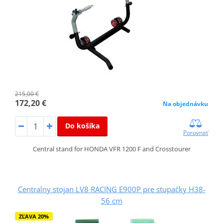
215,00 €
172,20 €
Na objednávku
Do košíka
Porovnať
Central stand for HONDA VFR 1200 F and Crosstourer
Centralny stojan LV8 RACING E900P pre stupačky H38-
56 cm
ZĽAVA 20%