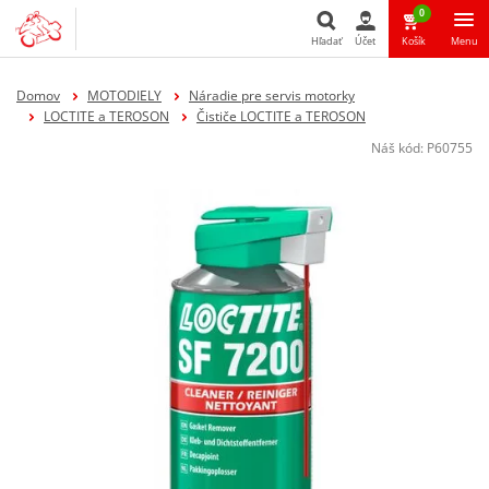
0
Hľadať
Účet
Košík
Menu
Hľadať
Domov
MOTODIELY
Náradie pre servis motorky
LOCTITE a TEROSON
Čističe LOCTITE a TEROSON
Náš kód:
P60755