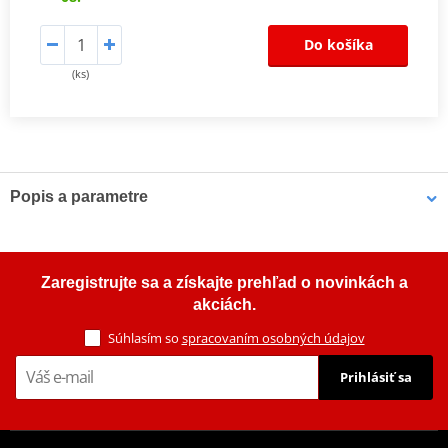
Do košíka
(ks)
Popis a parametre
LOCTITE SF 7200 je určený k odstranění vytvrzených
chemických těsnění na přírubách z měkkých kovů. Pokud je
nanesen, vytváří produkt na těsnění pěně podobnou vrstvu,
Zaregistrujte sa a získajte prehľad o novinkách a
která zabraňuje stečení z nanesené oblasti. Proto umožňuje
akciách.
působit tak dlouho, jak je potřeba. Typické aplikace zahrnují
Súhlasím so
spracovaním osobných údajov
odstraňování všech typů chemických těsnění z kovových
přírub. Je zejména vhodný pro hliníkové a jiné příruby z
Prihlásiť sa
měkkých materiálů, kde by škrábání mohlo vést k poškození
povrchu.