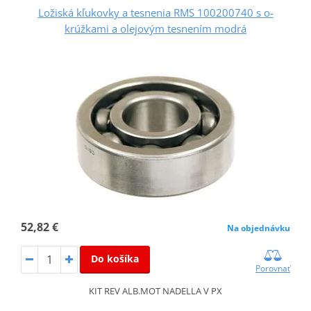
Ložiská kľukovky a tesnenia RMS 100200740 s o-
krúžkami a olejovým tesnením modrá
52,82 €
Na objednávku
Do košíka
Porovnať
KIT REV ALB.MOT NADELLA V PX