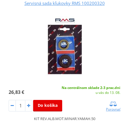
Servisná sada kľukovky RMS 100200320
Na centrálnom sklade 2-3 prac.dni
26,83 €
u vás do 13. 08.
Do košíka
Porovnať
KIT REV.ALB.MOT.MINAR.YAMAH.50