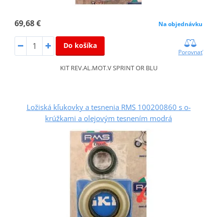
69,68 €
Na objednávku
Do košíka
Porovnať
KIT REV.AL.MOT.V SPRINT OR BLU
Ložiská kľukovky a tesnenia RMS 100200860 s o-
krúžkami a olejovým tesnením modrá