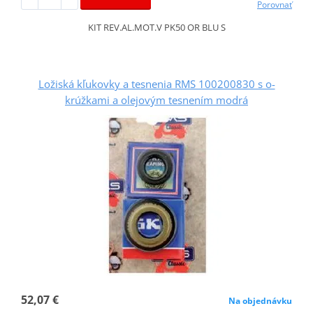
Porovnať
KIT REV.AL.MOT.V PK50 OR BLU S
Ložiská kľukovky a tesnenia RMS 100200830 s o-
krúžkami a olejovým tesnením modrá
52,07 €
Na objednávku