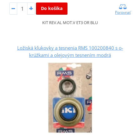
Do košíka
Porovnať
KIT REV.AL MOT.V ET3 OR BLU
Ložiská kľukovky a tesnenia RMS 100200840 s o-
krúžkami a olejovým tesnením modrá