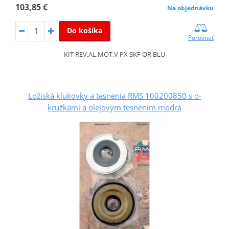
103,85 €
Na objednávku
Do košíka
Porovnať
KIT REV.AL.MOT.V PX SKF OR BLU
Ložiská kľukovky a tesnenia RMS 100200850 s o-
krúžkami a olejovým tesnením modrá