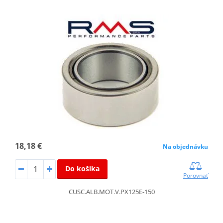
18,18 €
Na objednávku
Do košíka
Porovnať
CUSC.ALB.MOT.V.PX125E-150