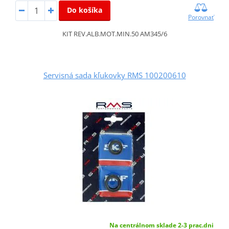
Do košíka
Porovnať
KIT REV.ALB.MOT.MIN.50 AM345/6
Servisná sada kľukovky RMS 100200610
Na centrálnom sklade 2-3 prac.dni