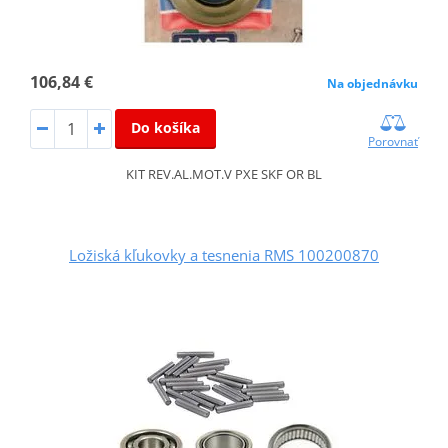
106,84 €
Na objednávku
Do košíka
Porovnať
KIT REV.AL.MOT.V PXE SKF OR BL
Ložiská kľukovky a tesnenia RMS 100200870