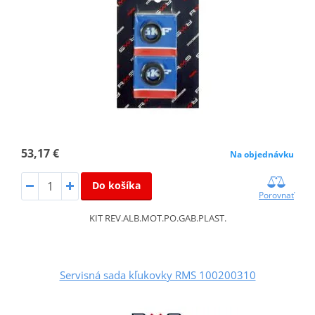
53,17 €
Na objednávku
Do košíka
Porovnať
KIT REV.ALB.MOT.PO.GAB.PLAST.
Servisná sada kľukovky RMS 100200310