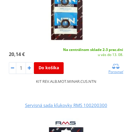
Na centrálnom sklade 2-3 prac.dni
20,14 €
u vás do 13. 08.
Do košíka
Porovnať
KIT REV.ALB.MOT.MINAR.CUS.NTN
Servisná sada kľukovky RMS 100200300