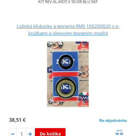
KIT REV.AL.MOT.V 50 OR BLU SKF
Ložiská kľukovky a tesnenia RMS 100200820 s o-
krúžkami a olejovým tesnením modrá
38,51 €
Na objednávku
Do košíka