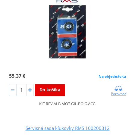
55,37 €
Na objednávku
Do košíka
Porovnať
KIT REV.ALB.MOT.GIL.PO G.ACC.
Servisná sada kľukovky RMS 100200312