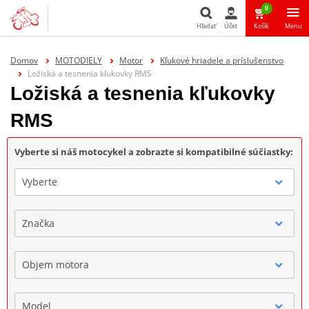
0
Hľadať
Účet
Košík
Menu
Hľadať
Domov
MOTODIELY
Motor
Kľukové hriadele a príslušenstvo
Ložiská a tesnenia kľukovky RMS
Ložiská a tesnenia kľukovky
RMS
Vyberte si náš motocykel a zobrazte si kompatibilné súčiastky:
Vyberte
Značka
Objem motora
Model