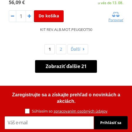
56,09 €
u vás do 13. 08.
Do košíka
Porovnať
KIT REV.ALB.MOT.PEUGEOT50
1
2
Ďalší
Zobraziť ďalšie 21
Zaregistrujte sa a získajte prehľad o novinkách a
akciách.
Súhlasím so
spracovaním osobných údajov
Prihlásiť sa