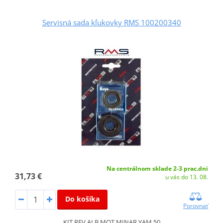
Servisná sada kľukovky RMS 100200340
Na centrálnom sklade 2-3 prac.dni
31,73 €
u vás do 13. 08.
Do košíka
Porovnať
KIT REV.ALB.MOT.MINAR.YAM.50