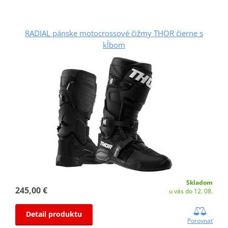
RADIAL pánske motocrossové čižmy THOR čierne s
kĺbom
Skladom
245,00 €
u vás do 12. 08.
Detail produktu
Porovnať