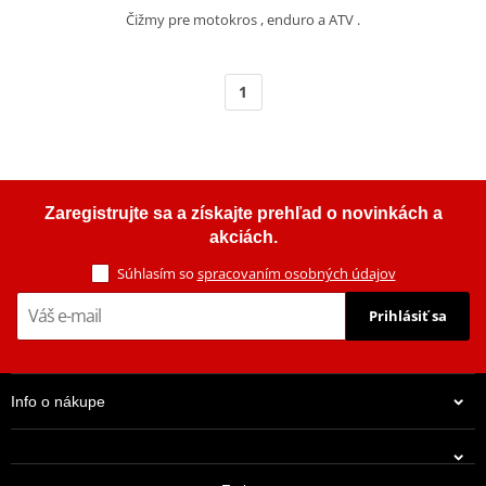
Čižmy pre motokros , enduro a ATV .
1
Zaregistrujte sa a získajte prehľad o novinkách a
akciách.
Súhlasím so
spracovaním osobných údajov
Prihlásiť sa
Info o nákupe