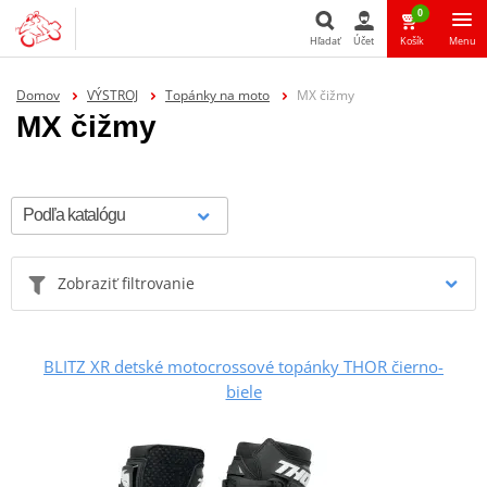
0
Hľadať
Účet
Košík
Menu
Hľadať
Domov
VÝSTROJ
Topánky na moto
MX čižmy
MX čižmy
Zobraziť filtrovanie
BLITZ XR detské motocrossové topánky THOR čierno-
biele