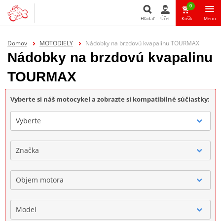
0
Hľadať
Účet
Košík
Menu
Hľadať
Domov
MOTODIELY
Nádobky na brzdovú kvapalinu TOURMAX
Nádobky na brzdovú kvapalinu
TOURMAX
Vyberte si náš motocykel a zobrazte si kompatibilné súčiastky:
Vyberte
Značka
Objem motora
Model