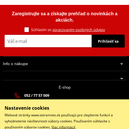
Zaregistrujte sa a získajte prehľad o novinkách a
akciách.
Súhlasím so
spracovaním osobných údajov
Prihlásiť sa
Info o nákupe
E-shop
052 / 77 57 009
tatramoto@tatramoto.sk
Nastavenie cookies
Po - Pia 9:00-17:00 | So: 9:00-13:00 | Ne: Zatvorené
Webové stránky www.tatramoto.sk používajú pre zlepšenie funkcií a
vyhodnotenie návštevnosti súbory cookies. Používaním súhlasíte s
používaním súborov cookies.
Viac informácií
.