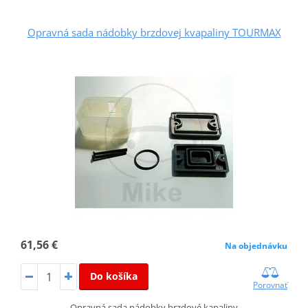
Opravná sada nádobky brzdovej kvapaliny TOURMAX
61,56 €
Na objednávku
Do košíka
Porovnať
Opravná sada nádobky brzdové kapaliny