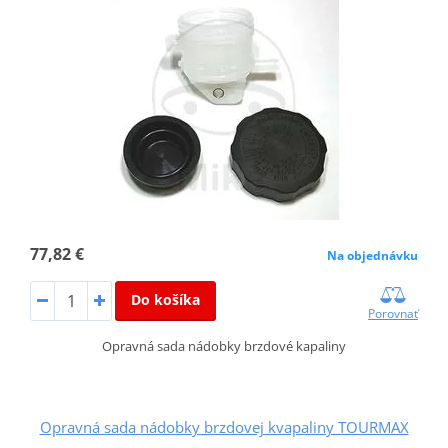
77,82 €
Na objednávku
Do košíka
Porovnať
Opravná sada nádobky brzdové kapaliny
Opravná sada nádobky brzdovej kvapaliny TOURMAX