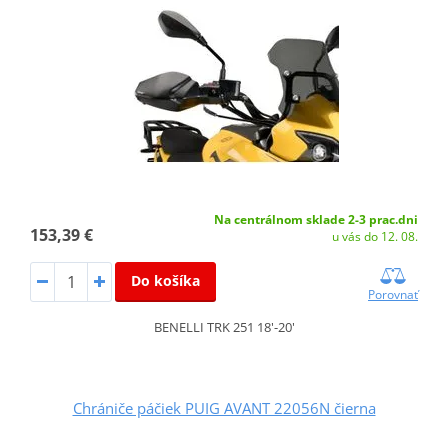
Na centrálnom sklade 2-3 prac.dni
153,39 €
u vás do 12. 08.
Do košíka
Porovnať
BENELLI TRK 251 18'-20'
Chrániče páčiek PUIG AVANT 22056N čierna