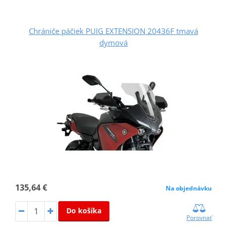
Chrániče páčiek PUIG EXTENSION 20436F tmavá
dymová
135,64 €
Na objednávku
Do košíka
Porovnať