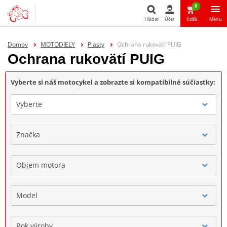
0
Hľadať
Účet
Košík
Menu
Hľadať
Domov
MOTODIELY
Plasty
Ochrana rukovätí PUIG
Ochrana rukovätí PUIG
Vyberte si náš motocykel a zobrazte si kompatibilné súčiastky:
Vyberte
Značka
Objem motora
Model
Rok výroby