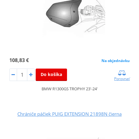
108,83 €
Na objednávku
Do košíka
Porovnať
BMW R1300GS TROPHY 23'-24'
Chrániče páčiek PUIG EXTENSION 21898N čierna