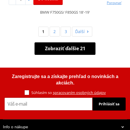
Porovnať
BMW F750GS/ F850GS 18'-19'
1
2
3
Ďalší
Zobraziť ďalšie 21
Zaregistrujte sa a získajte prehľad o novinkách a
akciách.
Súhlasím so
spracovaním osobných údajov
Prihlásiť sa
Info o nákupe