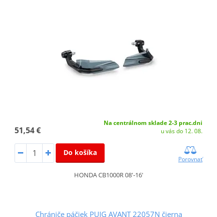
Na centrálnom sklade 2-3 prac.dni
51,54 €
u vás do 12. 08.
Do košíka
Porovnať
HONDA CB1000R 08'-16'
Chrániče páčiek PUIG AVANT 22057N čierna