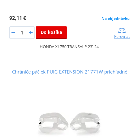
92,11 €
Na objednávku
Do košíka
Porovnať
HONDA XL750 TRANSALP 23'-24'
Chrániče páčiek PUIG EXTENSION 21771W priehľadné