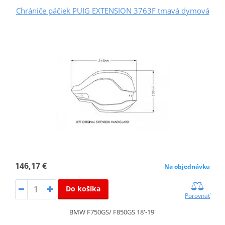
Chrániče páčiek PUIG EXTENSION 3763F tmavá dymová
146,17 €
Na objednávku
Do košíka
Porovnať
BMW F750GS/ F850GS 18'-19'