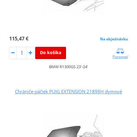
115,47 €
Na objednávku
Do košíka
Porovnať
BMW R1300GS 23'-24'
Chrániče páčiek PUIG EXTENSION 21898H dymové