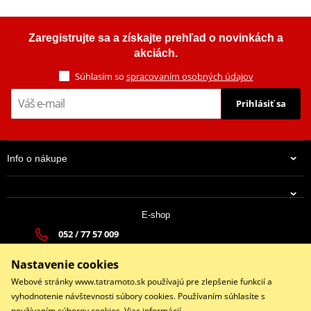
Zaregistrujte sa a získajte prehľad o novinkách a
akciách.
Súhlasím so
spracovaním osobných údajov
Prihlásiť sa
Info o nákupe
E-shop
052 / 77 57 009
tatramoto@tatramoto.sk
Nastavenie cookies
Po - Pia 9:00-17:00 | So: 9:00-13:00 | Ne: Zatvorené
Webové stránky www.tatramoto.sk používajú pre zlepšenie funkcií a
vyhodnotenie návštevnosti súbory cookies. Používaním súhlasíte s
používaním súborov cookies.
Viac informácií
.