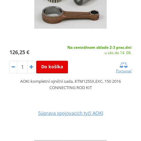
Na centrálnom sklade 2-3 prac.dni
126,25 €
u vás do 14. 08.
Do košíka
Porovnať
AOKI kompletní ojniční sada, KTM125SX,EXC, 150 2016
CONNECTING ROD KIT
Súprava spojovacích tyčí AOKI