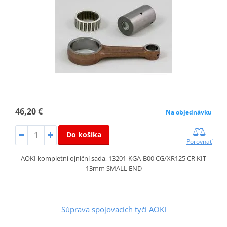
46,20 €
Na objednávku
Do košíka
Porovnať
AOKI kompletní ojniční sada, 13201-KGA-B00 CG/XR125 CR KIT
13mm SMALL END
Súprava spojovacích tyčí AOKI