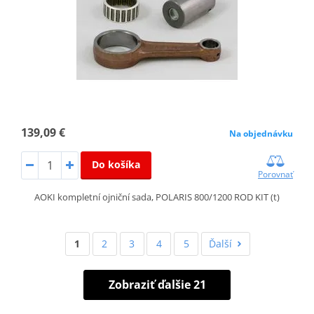
139,09 €
Na objednávku
Do košíka
Porovnať
AOKI kompletní ojniční sada, POLARIS 800/1200 ROD KIT (t)
1
2
3
4
5
Ďalší
Zobraziť ďalšie 21