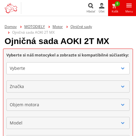
0
Hľadať
Účet
Košík
Menu
Hľadať
Domov
MOTODIELY
Motor
Ojničné sady
Ojničná sada AOKI 2T MX
Ojničná sada AOKI 2T MX
Vyberte si náš motocykel a zobrazte si kompatibilné súčiastky:
Vyberte
Značka
Objem motora
Model