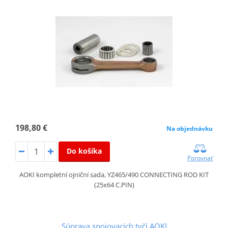
198,80 €
Na objednávku
Do košíka
Porovnať
AOKI kompletní ojniční sada, YZ465/490 CONNECTING ROD KIT
(25x64 C.PIN)
Súprava spojovacích tyčí AOKI