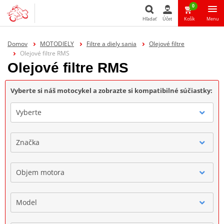
0
Hľadať
Účet
Košík
Menu
Hľadať
Domov
MOTODIELY
Filtre a diely sania
Olejové filtre
Olejové filtre RMS
Olejové filtre RMS
Vyberte si náš motocykel a zobrazte si kompatibilné súčiastky:
Vyberte
Značka
Objem motora
Model