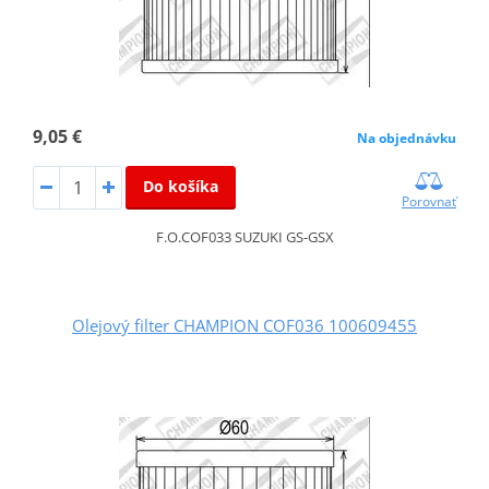
9,05 €
Na objednávku
Do košíka
Porovnať
F.O.COF033 SUZUKI GS-GSX
Olejový filter CHAMPION COF036 100609455