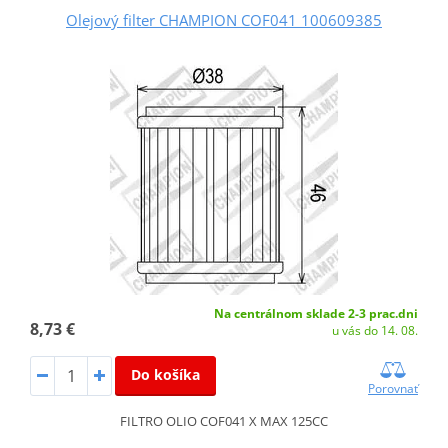
Olejový filter CHAMPION COF041 100609385
Na centrálnom sklade 2-3 prac.dni
8,73 €
u vás do 14. 08.
Do košíka
Porovnať
FILTRO OLIO COF041 X MAX 125CC