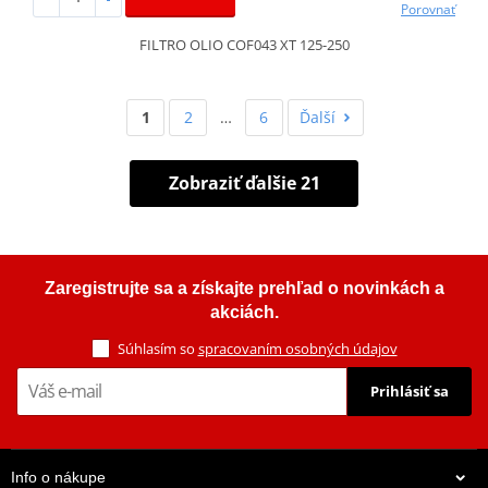
Porovnať
FILTRO OLIO COF043 XT 125-250
1
2
…
6
Ďalší
Zobraziť ďalšie 21
Zaregistrujte sa a získajte prehľad o novinkách a
akciách.
Súhlasím so
spracovaním osobných údajov
Prihlásiť sa
Info o nákupe