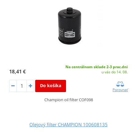
Na centrálnom sklade 2-3 prac.dni
18,41 €
u vás do 14. 08.
Do košíka
Porovnať
Champion oil filter COF098
Olejový filter CHAMPION 100608135