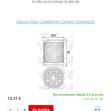
FILTRO OLIO COF042 YZ-WR 250
Olejový filter CHAMPION COF043 100609635
Na centrálnom sklade 2-3 prac.dni
13,31 €
u vás do 14. 08.
Do košíka