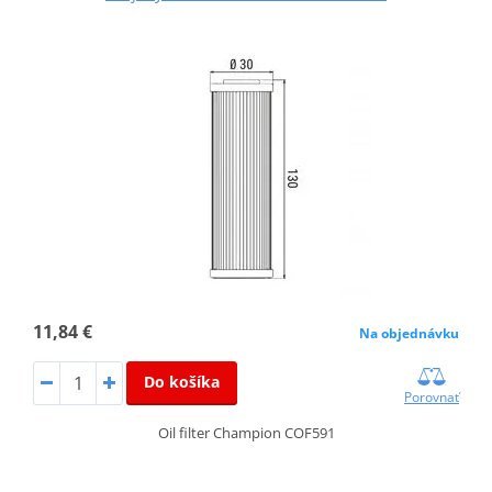
11,84 €
Na objednávku
Do košíka
Porovnať
Oil filter Champion COF591