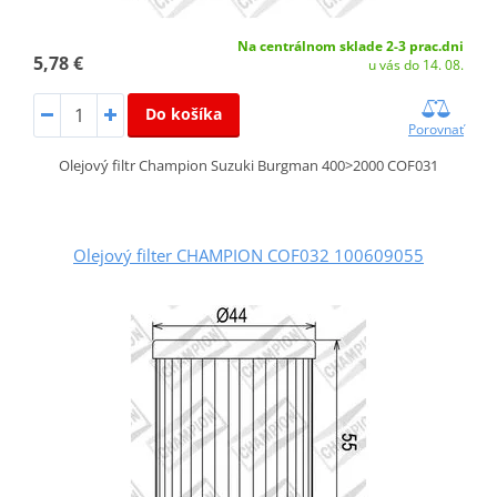
Na centrálnom sklade 2-3 prac.dni
5,78 €
u vás do 14. 08.
Do košíka
Porovnať
Olejový filtr Champion Suzuki Burgman 400>2000 COF031
Olejový filter CHAMPION COF032 100609055