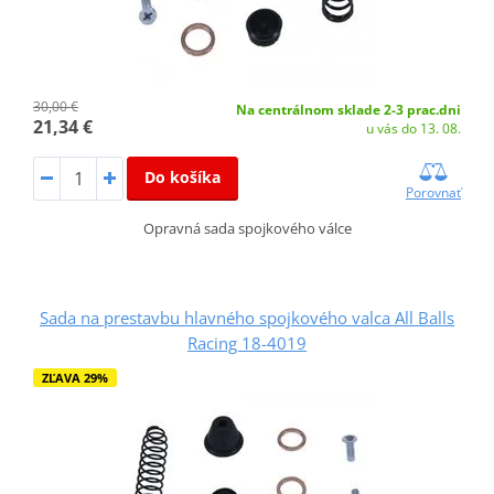
30,00 €
Na centrálnom sklade 2-3 prac.dni
21,34 €
u vás do 13. 08.
Do košíka
Porovnať
Opravná sada spojkového válce
Sada na prestavbu hlavného spojkového valca All Balls
Racing 18-4019
ZĽAVA 29%