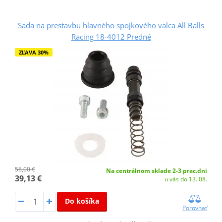
Sada na prestavbu hlavného spojkového valca All Balls
Racing 18-4012 Predné
ZĽAVA 30%
56,00 €
Na centrálnom sklade 2-3 prac.dni
39,13 €
u vás do 13. 08.
Do košíka
Porovnať