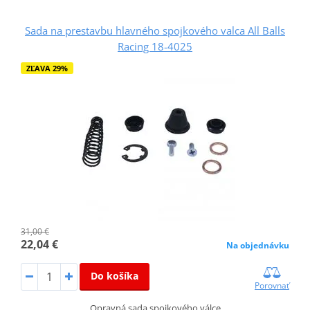
Sada na prestavbu hlavného spojkového valca All Balls
Racing 18-4025
ZĽAVA 29%
31,00 €
22,04 €
Na objednávku
Do košíka
Porovnať
Opravná sada spojkového válce