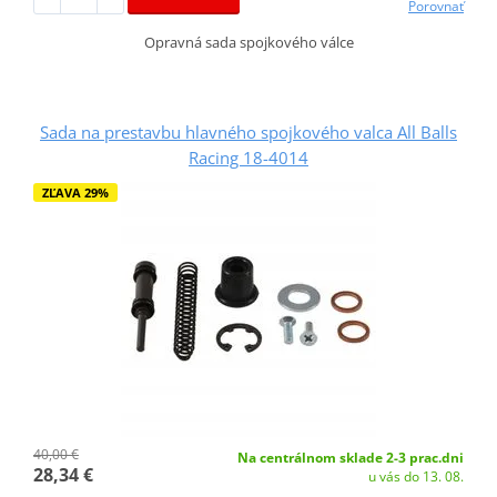
Porovnať
Opravná sada spojkového válce
Sada na prestavbu hlavného spojkového valca All Balls
Racing 18-4014
ZĽAVA 29%
40,00 €
Na centrálnom sklade 2-3 prac.dni
28,34 €
u vás do 13. 08.