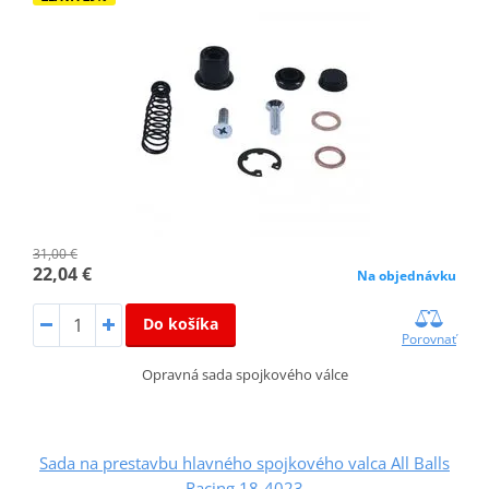
31,00 €
22,04 €
Na objednávku
Do košíka
Porovnať
Opravná sada spojkového válce
Sada na prestavbu hlavného spojkového valca All Balls
Racing 18-4023