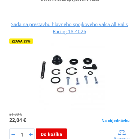
Sada na prestavbu hlavného spojkového valca All Balls
Racing 18-4026
ZĽAVA 29%
31,00 €
22,04 €
Na objednávku
Do košíka
Porovnať