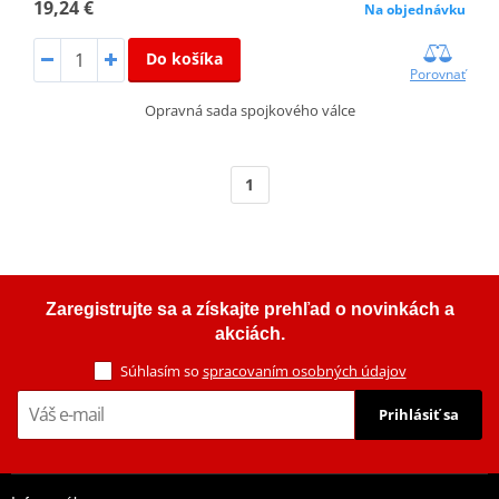
19,24 €
Na objednávku
Do košíka
Porovnať
Opravná sada spojkového válce
1
Zaregistrujte sa a získajte prehľad o novinkách a
akciách.
Súhlasím so
spracovaním osobných údajov
Prihlásiť sa