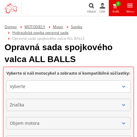
0
Hľadať
Účet
Košík
Menu
Hľadať
Domov
MOTODIELY
Motor
Spojka
Hydraulická spojka opravná sada
Opravná sada spojkového valca ALL BALLS
Opravná sada spojkového
valca ALL BALLS
Vyberte si náš motocykel a zobrazte si kompatibilné súčiastky:
Vyberte
Značka
Objem motora