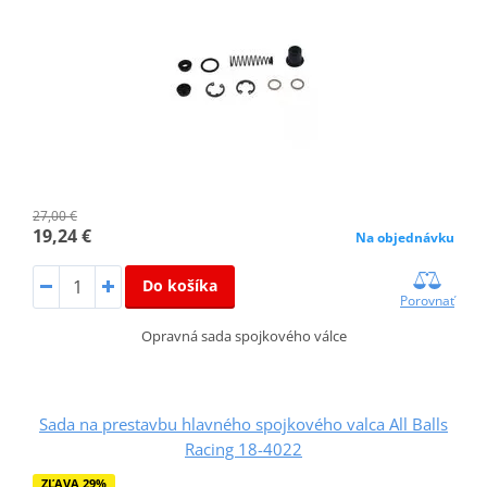
27,00 €
19,24 €
Na objednávku
Do košíka
Porovnať
Opravná sada spojkového válce
Sada na prestavbu hlavného spojkového valca All Balls
Racing 18-4022
ZĽAVA 29%