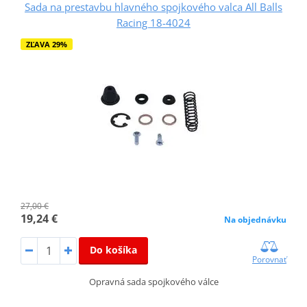
Sada na prestavbu hlavného spojkového valca All Balls
Racing 18-4024
ZĽAVA 29%
27,00 €
19,24 €
Na objednávku
Do košíka
Porovnať
Opravná sada spojkového válce