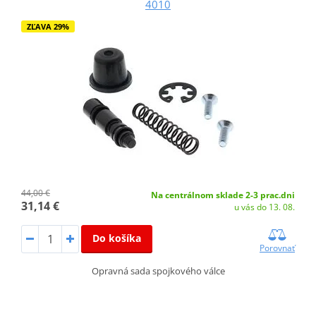
4010
ZĽAVA 29%
44,00 €
Na centrálnom sklade 2-3 prac.dni
31,14 €
u vás do 13. 08.
Do košíka
Porovnať
Opravná sada spojkového válce