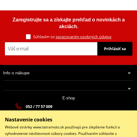
Zaregistrujte sa a získajte prehľad o novinkách a
akciách.
Súhlasím so
spracovaním osobných údajov
Prihlásiť sa
Info o nákupe
E-shop
052 / 77 57 009
tatramoto@tatramoto.sk
Nastavenie cookies
Po - Pia 9:00-17:00 | So: 9:00-13:00 | Ne: Zatvorené
Webové stránky www.tatramoto.sk používajú pre zlepšenie funkcií a
vyhodnotenie návštevnosti súbory cookies. Používaním súhlasíte s