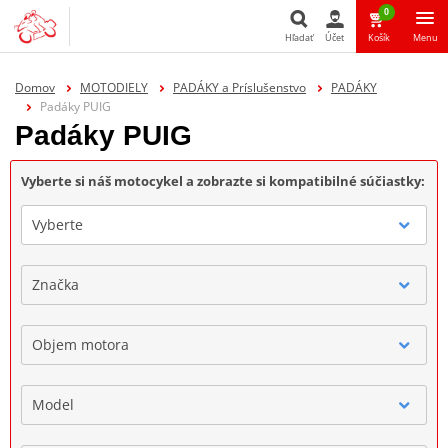
0
Hľadať
Účet
Košík
Menu
Hľadať
Domov
MOTODIELY
PADÁKY a Príslušenstvo
PADÁKY
Padáky PUIG
Padáky PUIG
Vyberte si náš motocykel a zobrazte si kompatibilné súčiastky:
Vyberte
Značka
Objem motora
Model