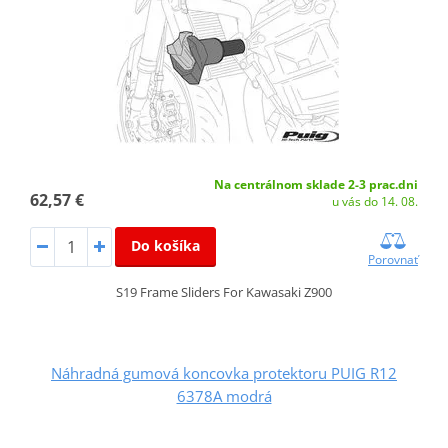
Na centrálnom sklade 2-3 prac.dni
62,57 €
u vás do 14. 08.
Do košíka
Porovnať
S19 Frame Sliders For Kawasaki Z900
Náhradná gumová koncovka protektoru PUIG R12
6378A modrá