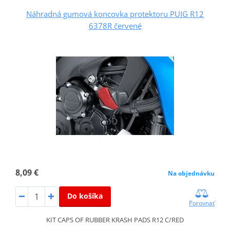
Náhradná gumová koncovka protektoru PUIG R12
6378R červené
8,09 €
Na objednávku
Do košíka
Porovnať
KIT CAPS OF RUBBER KRASH PADS R12 C/RED