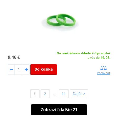
Na centrálnom sklade 2-3 prac.dni
9,46 €
u vás do 14. 08.
Do košíka
Porovnať
1
2
…
11
Ďalší
Zobraziť ďalšie 21