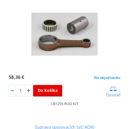
58,36 €
Na objednávku
Do košíka
Porovnať
CB125S ROD KIT
Súprava spojovacích tyčí AOKI