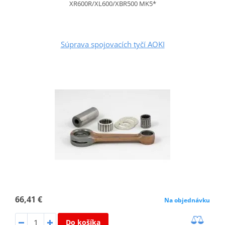
XR600R/XL600/XBR500 MK5*
Súprava spojovacích tyčí AOKI
66,41 €
Na objednávku
Do košíka