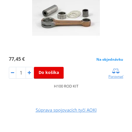
77,45 €
Na objednávku
Do košíka
Porovnať
H100 ROD KIT
Súprava spojovacích tyčí AOKI