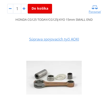
Do košíka
Porovnať
HONDA CG125 TODAY/CG125J KYO 15mm SMALL END
Súprava spojovacích tyčí AOKI