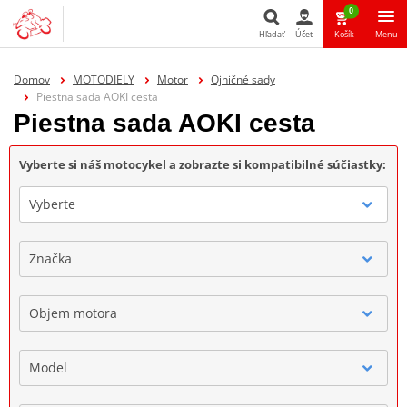
0
Hľadať
Účet
Košík
Menu
Hľadať
Domov
MOTODIELY
Motor
Ojničné sady
Piestna sada AOKI cesta
Piestna sada AOKI cesta
Vyberte si náš motocykel a zobrazte si kompatibilné súčiastky:
Vyberte
Značka
Objem motora
Model