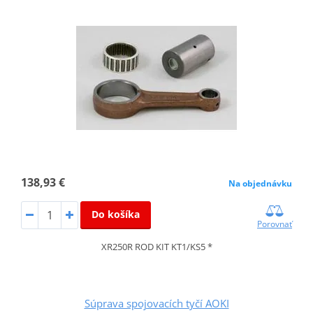
138,93 €
Na objednávku
Do košíka
Porovnať
XR250R ROD KIT KT1/KS5 *
Súprava spojovacích tyčí AOKI