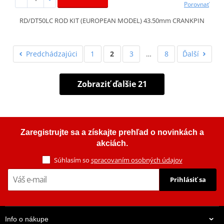
Porovnať
RD/DT50LC ROD KIT (EUROPEAN MODEL) 43.50mm CRANKPIN
Predchádzajúci
1
2
3
…
8
Ďalší
Zobraziť ďalšie 21
Zaregistrujte sa a získajte prehľad o novinkách a
akciách.
Súhlasím so
spracovaním osobných údajov
Prihlásiť sa
Info o nákupe