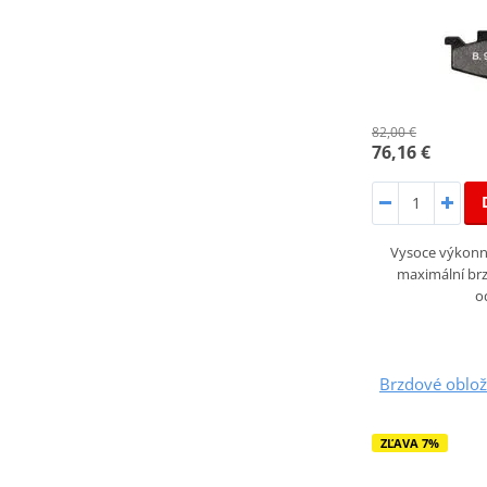
82,00 €
76,16 €
Vysoce výkonné
maximální brz
o
Brzdové oblo
ZĽAVA 7%