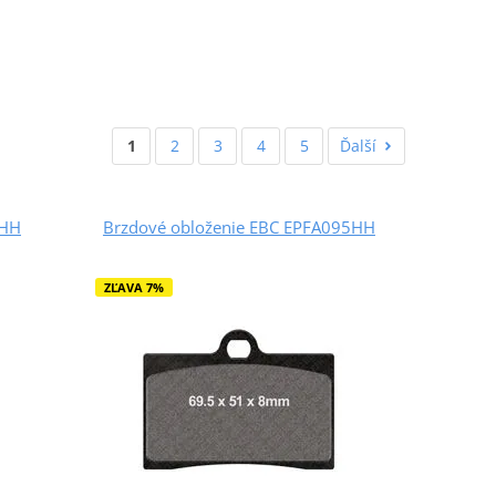
1
2
3
4
5
Ďalší
4HH
Brzdové obloženie EBC EPFA095HH
ZĽAVA 7%