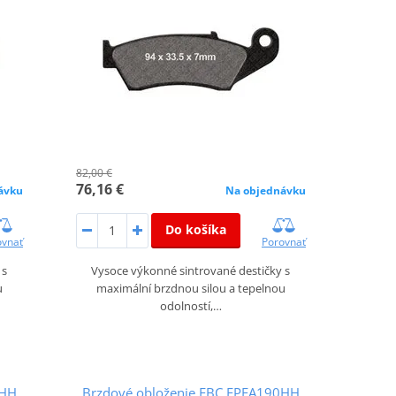
82,00 €
76,16 €
ávku
Na objednávku
Do košíka
ovnať
Porovnať
 s
Vysoce výkonné sintrované destičky s
u
maximální brzdnou silou a tepelnou
odolností,…
8HH
Brzdové obloženie EBC EPFA190HH