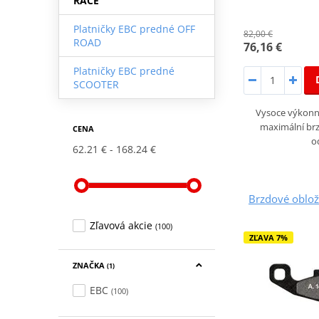
RACE
Platničky EBC predné OFF
82,00 €
ROAD
76,16 €
Platničky EBC predné
SCOOTER
Vysoce výkonné
maximální brz
CENA
o
62.21 €
168.24 €
Brzdové oblo
Zľavová akcie
(100)
ZĽAVA 7%
ZNAČKA
(1)
EBC
(100)