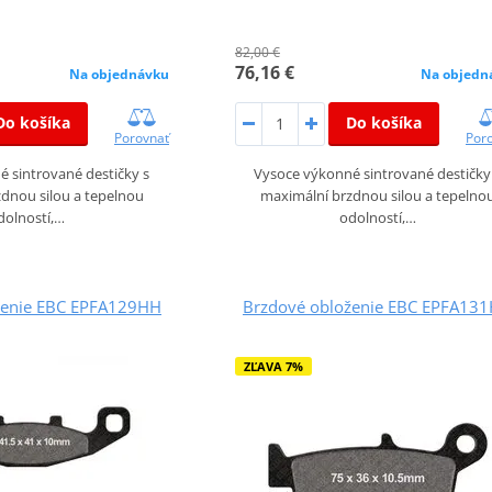
82,00 €
76,16 €
Na objednávku
Na objedn
Do košíka
Do košíka
Porovnať
Por
 sintrované destičky s
Vysoce výkonné sintrované destičky
dnou silou a tepelnou
maximální brzdnou silou a tepelno
dolností,…
odolností,…
ženie EBC EPFA129HH
Brzdové obloženie EBC EPFA13
ZĽAVA 7%