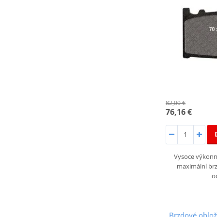
82,00 €
76,16 €
Vysoce výkonné
maximální brz
o
Brzdové oblo