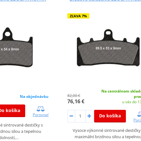
ZĽAVA 7%
Na centrálnom sklad
82,00 €
Na objednávku
pra
76,16 €
u vás do 13
Do košíka
Porovnať
Do košíka
Por
 sintrované destičky s
Vysoce výkonné sintrované destičky
dnou silou a tepelnou
maximální brzdnou silou a tepelno
dolností,…