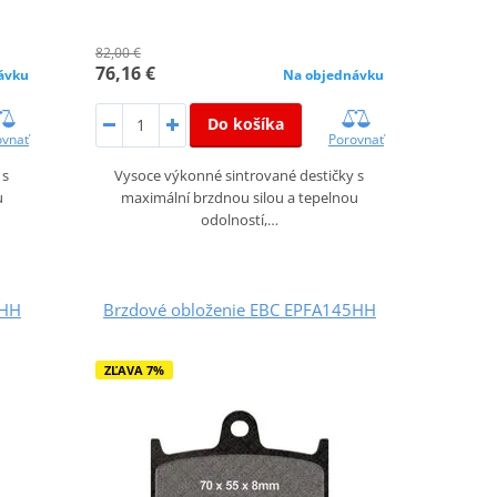
82,00 €
76,16 €
ávku
Na objednávku
Do košíka
ovnať
Porovnať
 s
Vysoce výkonné sintrované destičky s
u
maximální brzdnou silou a tepelnou
odolností,…
1HH
Brzdové obloženie EBC EPFA145HH
ZĽAVA 7%