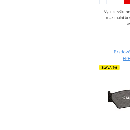
Vysoce výkonné
maximální brz
o
Brzdové
EP
ZĽAVA 7%