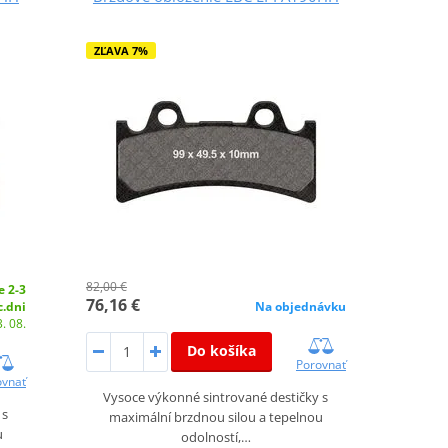
ZĽAVA 7%
82,00 €
e 2-3
76,16 €
c.dni
Na objednávku
. 08.
Do košíka
Porovnať
ovnať
Vysoce výkonné sintrované destičky s
 s
maximální brzdnou silou a tepelnou
u
odolností,…