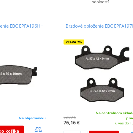
odolností,…
ženie EBC EPFA196HH
Brzdové obloženie EBC EPFA19
ZĽAVA 7%
Na centrálnom sklad
82,00 €
Na objednávku
pra
76,16 €
u vás do 13
Do košíka