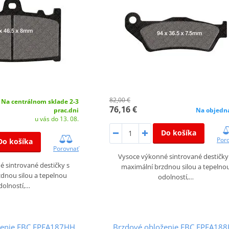
82,00 €
Na centrálnom sklade 2-3
76,16 €
prac.dni
Na objedn
u vás do 13. 08.
Do košíka
Por
Do košíka
Porovnať
Vysoce výkonné sintrované destičky
 sintrované destičky s
maximální brzdnou silou a tepelno
dnou silou a tepelnou
odolností,…
dolností,…
ženie EBC EPFA187HH
Brzdové obloženie EBC EPFA18