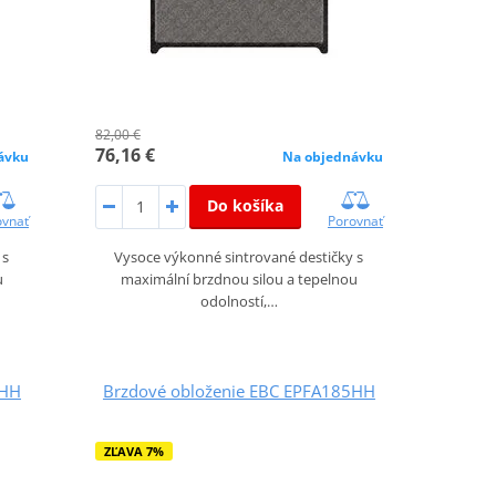
82,00 €
76,16 €
ávku
Na objednávku
Do košíka
ovnať
Porovnať
 s
Vysoce výkonné sintrované destičky s
u
maximální brzdnou silou a tepelnou
odolností,…
1HH
Brzdové obloženie EBC EPFA185HH
ZĽAVA 7%