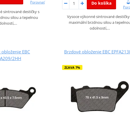
Porovnať
Do košíka
Por
 sintrované destičky s
Vysoce výkonné sintrované destičky
dnou silou a tepelnou
maximální brzdnou silou a tepelno
dolností,…
odolností,…
 obloženie EBC
Brzdové obloženie EBC EPFA21
FA209/2HH
ZĽAVA 7%