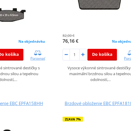
82,00 €
76,16 €
Na objednávku
Na objedn
Do košíka
Do košíka
Porovnať
Por
 sintrované destičky s
Vysoce výkonné sintrované destičky
dnou silou a tepelnou
maximální brzdnou silou a tepelno
dolností,…
odolností,…
ženie EBC EPFA158HH
Brzdové obloženie EBC EPFA18
ZĽAVA 7%