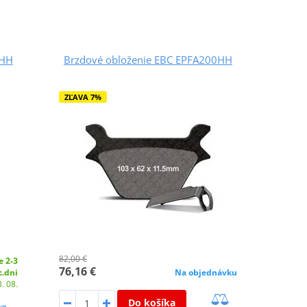
7HH
Brzdové obloženie EBC EPFA200HH
ZĽAVA 7%
82,00 €
e 2-3
76,16 €
c.dni
Na objednávku
. 08.
Do košíka