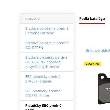
Podľa katalógu
KATEGÓRIA
Brzdové obloženie predné
Carbone Lorraine
Brzdové obloženie predné
GOLDFREN
Brzdové oblo
Brzdové platničky perdné
GOLDFREN - dopredaj
ZĽAVA 7%
nevyrábaných zmesí
EBC platničky predné
STREET -organic
EBC platničky predné
STREET -Sinter
Platničky EBC predné -