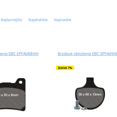
Najlacnejšie
Najdrahšie
Najnovšie
ženie EBC EPFA088HH
Brzdové obloženie EBC EPFA09
ZĽAVA 7%