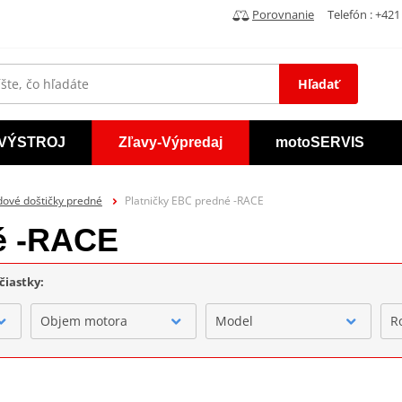
Porovnanie
Telefón : +421 
Hľadať
VÝSTROJ
Zľavy-Výpredaj
motoSERVIS
dové doštičky predné
Platničky EBC predné -RACE
é -RACE
čiastky:
Objem motora
Model
R