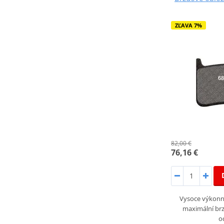
ZĽAVA 7%
82,00 €
76,16 €
Vysoce výkonné
maximální brz
o