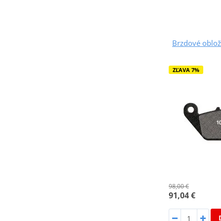
Brzdové oblo
ZĽAVA 7%
98,00 €
91,04 €