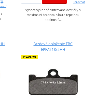
Porovnať
ovnať
Vysoce výkonné sintrované destičky s
 s
maximální brzdnou silou a tepelnou
u
odolností,…
3HH
Brzdové obloženie EBC
EPFA218/2HH
ZĽAVA 7%