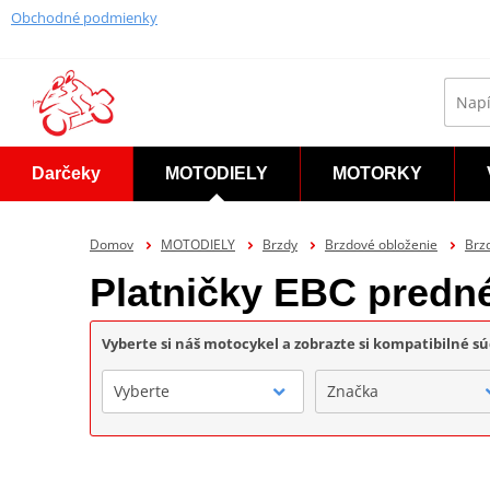
Obchodné podmienky
Darčeky
MOTODIELY
MOTORKY
Domov
MOTODIELY
Brzdy
Brzdové obloženie
Brz
Platničky EBC predn
Vyberte si náš motocykel a zobrazte si kompatibilné sú
Vyberte
Značka