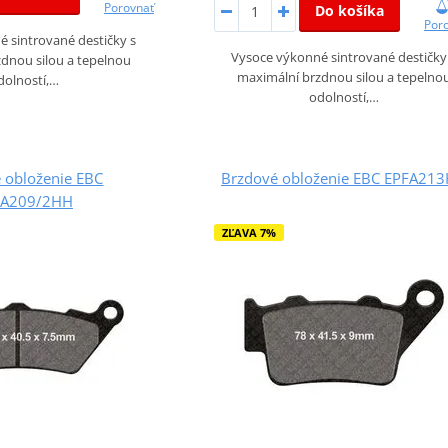
Porovnať
Do košíka
Por
 sintrované destičky s
Vysoce výkonné sintrované destičky
dnou silou a tepelnou
maximální brzdnou silou a tepelno
dolností,…
odolností,…
 obloženie EBC
Brzdové obloženie EBC EPFA21
FA209/2HH
ZĽAVA 7%