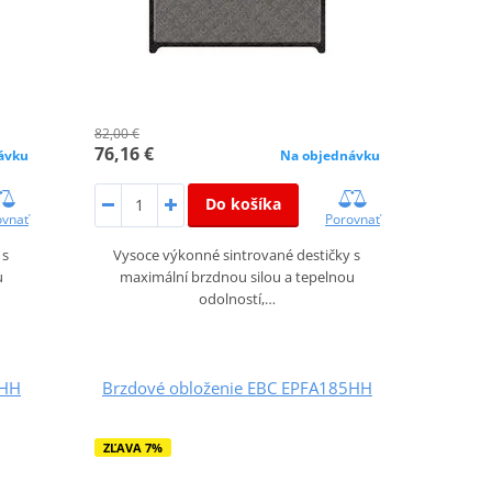
82,00 €
76,16 €
ávku
Na objednávku
Do košíka
ovnať
Porovnať
 s
Vysoce výkonné sintrované destičky s
u
maximální brzdnou silou a tepelnou
odolností,…
1HH
Brzdové obloženie EBC EPFA185HH
ZĽAVA 7%