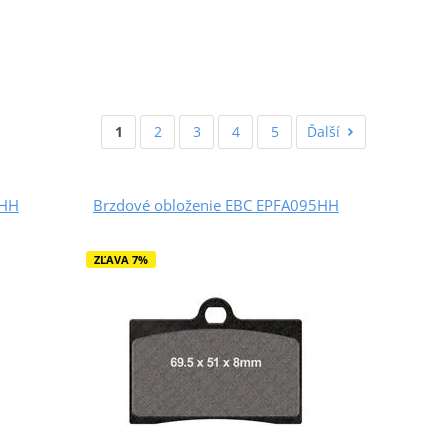
1
2
3
4
5
Ďalší
4HH
Brzdové obloženie EBC EPFA095HH
ZĽAVA 7%