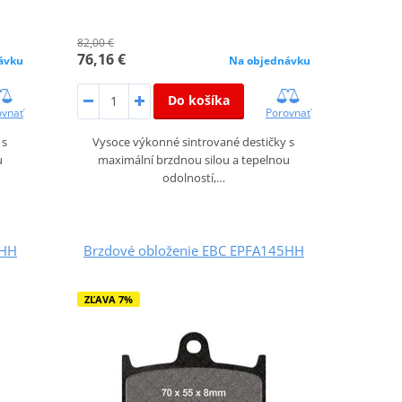
82,00 €
76,16 €
ávku
Na objednávku
Do košíka
ovnať
Porovnať
 s
Vysoce výkonné sintrované destičky s
u
maximální brzdnou silou a tepelnou
odolností,…
1HH
Brzdové obloženie EBC EPFA145HH
ZĽAVA 7%