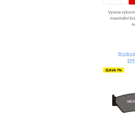
Vysoce výkonné
maximální brz
o
Brzdové
EP
ZĽAVA 7%