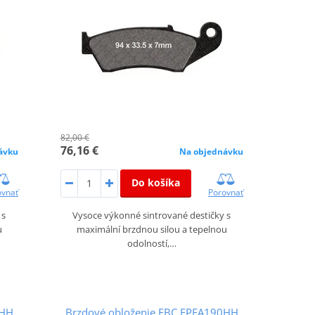
82,00 €
76,16 €
ávku
Na objednávku
Do košíka
ovnať
Porovnať
 s
Vysoce výkonné sintrované destičky s
u
maximální brzdnou silou a tepelnou
odolností,…
8HH
Brzdové obloženie EBC EPFA190HH