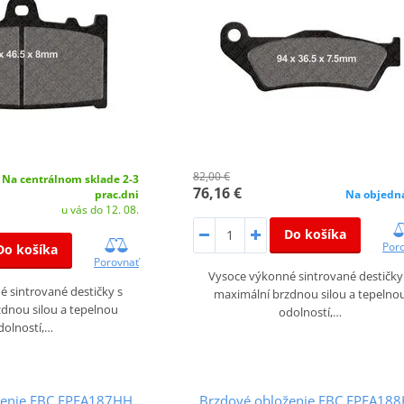
82,00 €
Na centrálnom sklade 2-3
76,16 €
prac.dni
Na objedn
u vás do 12. 08.
Do košíka
Por
Do košíka
Porovnať
Vysoce výkonné sintrované destičky
 sintrované destičky s
maximální brzdnou silou a tepelno
dnou silou a tepelnou
odolností,…
dolností,…
ženie EBC EPFA187HH
Brzdové obloženie EBC EPFA18