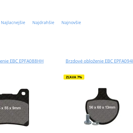
Najlacnejšie
Najdrahšie
Najnovšie
ženie EBC EPFA088HH
Brzdové obloženie EBC EPFA09
ZĽAVA 7%