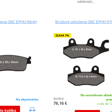
odolností,…
ženie EBC EPFA196HH
Brzdové obloženie EBC EPFA19
ZĽAVA 7%
Na centrálnom sklad
82,00 €
Na objednávku
pra
76,16 €
u vás do 12
Do košíka