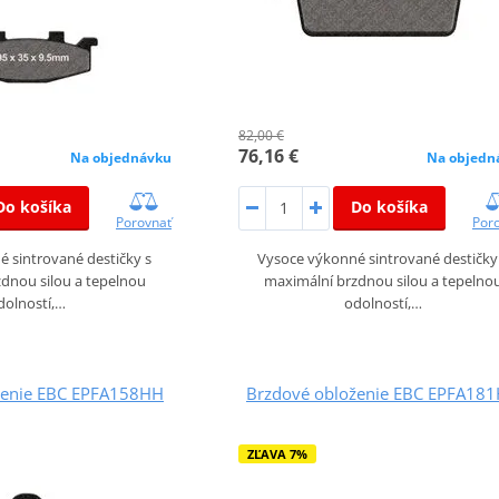
82,00 €
76,16 €
Na objednávku
Na objedn
Do košíka
Do košíka
Porovnať
Por
 sintrované destičky s
Vysoce výkonné sintrované destičky
dnou silou a tepelnou
maximální brzdnou silou a tepelno
dolností,…
odolností,…
ženie EBC EPFA158HH
Brzdové obloženie EBC EPFA18
ZĽAVA 7%