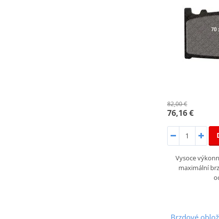
82,00 €
76,16 €
Vysoce výkonné
maximální brz
o
Brzdové oblo