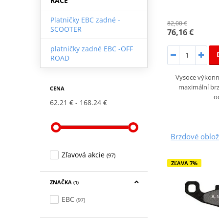
RACE
Platničky EBC zadné -
82,00 €
SCOOTER
76,16 €
platničky zadné EBC -OFF
ROAD
Vysoce výkonné
maximální brz
CENA
o
62.21 €
168.24 €
Brzdové oblo
Zľavová akcie
(97)
ZĽAVA 7%
ZNAČKA
(1)
EBC
(97)