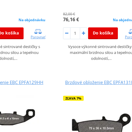
82,00 €
76,16 €
Na objednávku
Na objedn
Do košíka
Do košíka
Porovnať
Por
 sintrované destičky s
Vysoce výkonné sintrované destičky
dnou silou a tepelnou
maximální brzdnou silou a tepelno
dolností,…
odolností,…
ženie EBC EPFA129HH
Brzdové obloženie EBC EPFA13
ZĽAVA 7%