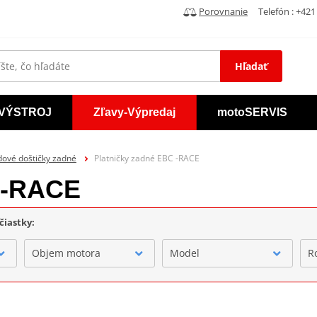
Porovnanie
Telefón : +421 
Hľadať
VÝSTROJ
Zľavy-Výpredaj
motoSERVIS
dové doštičky zadné
Platničky zadné EBC -RACE
 -RACE
čiastky:
Objem motora
Model
R