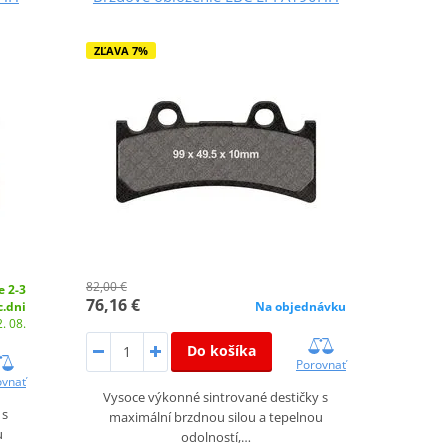
ZĽAVA 7%
82,00 €
e 2-3
76,16 €
c.dni
Na objednávku
. 08.
Do košíka
Porovnať
ovnať
Vysoce výkonné sintrované destičky s
 s
maximální brzdnou silou a tepelnou
u
odolností,…