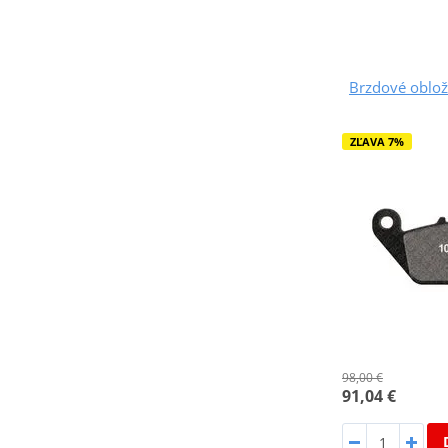
Brzdové oblo
ZĽAVA 7%
98,00 €
91,04 €