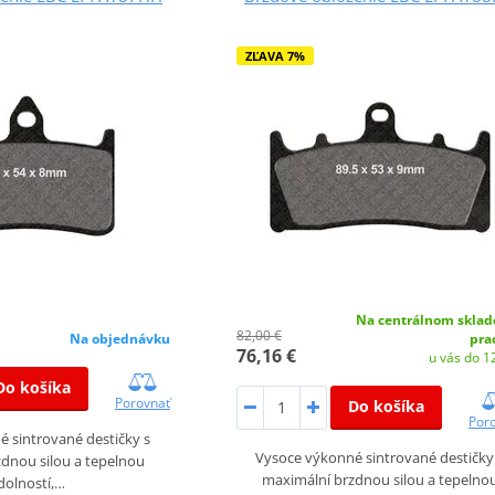
ZĽAVA 7%
Na centrálnom sklad
82,00 €
Na objednávku
pra
76,16 €
u vás do 12
Do košíka
Porovnať
Do košíka
Por
 sintrované destičky s
Vysoce výkonné sintrované destičky
dnou silou a tepelnou
maximální brzdnou silou a tepelno
dolností,…