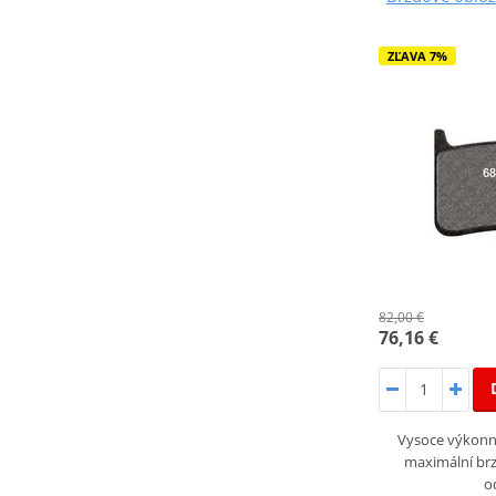
ZĽAVA 7%
82,00 €
76,16 €
Vysoce výkonné
maximální brz
o