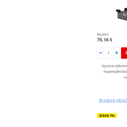
82,00 €
76,16 €
Vysoce výkonné
maximální brz
o
Brzdové oblo
ZĽAVA 7%