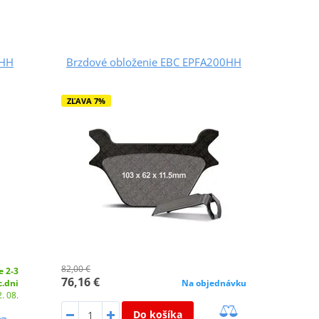
7HH
Brzdové obloženie EBC EPFA200HH
ZĽAVA 7%
82,00 €
e 2-3
76,16 €
c.dni
Na objednávku
. 08.
Do košíka