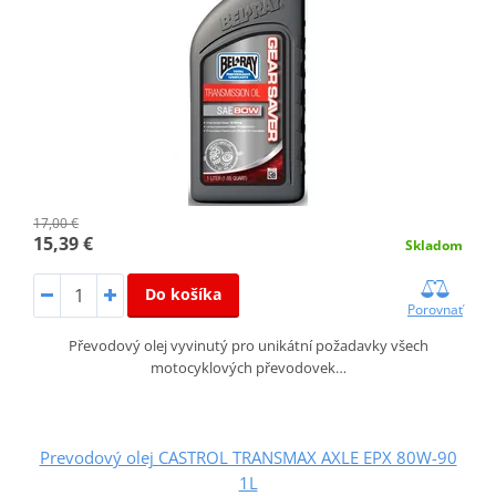
17,00 €
15,39 €
Skladom
Do košíka
Porovnať
Převodový olej vyvinutý pro unikátní požadavky všech
motocyklových převodovek…
Prevodový olej CASTROL TRANSMAX AXLE EPX 80W-90
1L