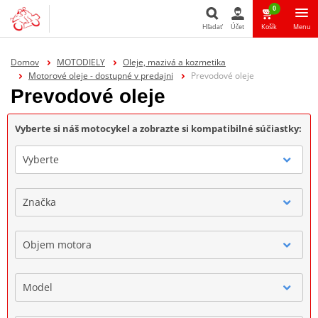
0
Hľadať
Účet
Košík
Menu
Hľadať
Domov
MOTODIELY
Oleje, mazivá a kozmetika
Motorové oleje - dostupné v predajni
Prevodové oleje
Prevodové oleje
Vyberte si náš motocykel a zobrazte si kompatibilné súčiastky:
Vyberte
Značka
Objem motora
Model