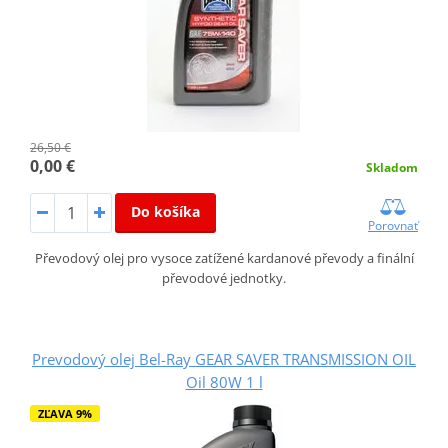
26,50 €
0,00 €
Skladom
Do košíka
Porovnať
Převodový olej pro vysoce zatížené kardanové převody a finální
převodové jednotky.
Prevodový olej Bel-Ray GEAR SAVER TRANSMISSION OIL
Oil 80W 1 l
ZĽAVA 9%