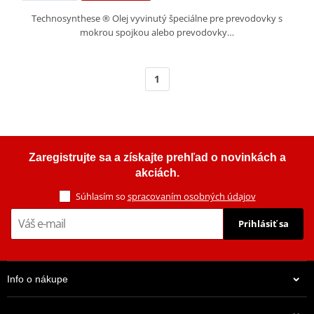
Technosynthese ® Olej vyvinutý špeciálne pre prevodovky s
mokrou spojkou alebo prevodovky…
1
Zaregistrujte sa a získajte prehľad o novinkách a
akciách.
Súhlasím so
spracovaním osobných údajov
Prihlásiť sa
Info o nákupe