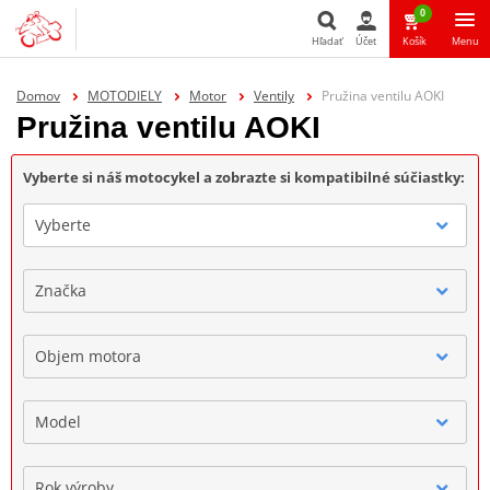
0
Hľadať
Účet
Košík
Menu
Hľadať
Domov
MOTODIELY
Motor
Ventily
Pružina ventilu AOKI
Pružina ventilu AOKI
Vyberte si náš motocykel a zobrazte si kompatibilné súčiastky:
Vyberte
Značka
Objem motora
Model
Rok výroby