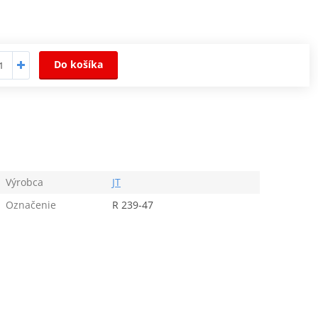
Do košíka
Výrobca
JT
Označenie
R 239-47