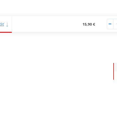
iť
15,90 €