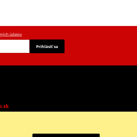
ných údajov
Prihlásiť sa
o.sk
o: 9:00-13:00 | Ne: Zatvorené