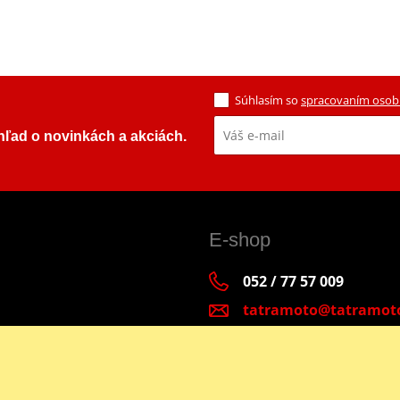
Súhlasím so
spracovaním osob
ehľad o novinkách a akciách.
E-shop
052 / 77 57 009
tatramoto@tatramot
Po - Pia 9:00-17:00 | S