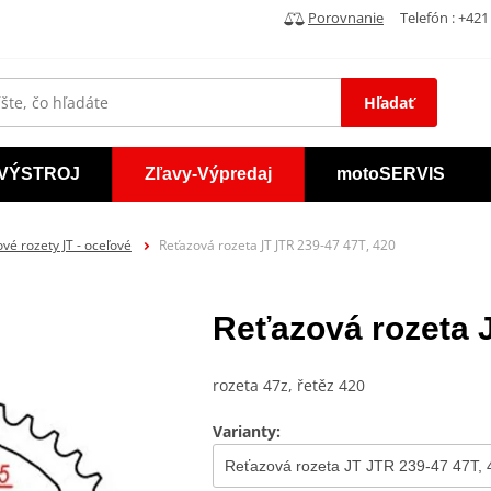
Porovnanie
Telefón : +421 
Hľadať
VÝSTROJ
Zľavy-Výpredaj
motoSERVIS
vé rozety JT - oceľové
Reťazová rozeta JT JTR 239-47 47T, 420
Reťazová rozeta 
rozeta 47z, řetěz 420
Varianty: