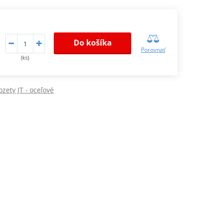
Do košíka
Porovnať
(ks)
zety JT - oceľové